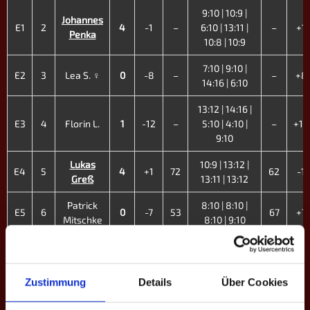
9:10 | 10:9 |
Johannes
E1
2
4
-1
–
6:10 | 13:11 |
–
+1
Penka
10:8 | 10:9
7:10 | 9:10 |
E2
3
Lea S. ♀
0
-8
–
–
+8
14:16 | 6:10
13:12 | 14:16 |
E3
4
Florin L.
1
-12
–
5:10 | 4:10 |
–
+12
9:10
Lukas
10:9 | 13:12 |
E4
5
4
+1
72
62
-1
Greß
13:11 | 13:12
Patrick
8:10 | 8:10 |
E5
6
0
-7
53
67
+7
Mitschke
8:10 | 9:10
Nikolai
10:9 | 10:8 |
E6
7
4
+12
66
48
-12
Becker
10:8 | 10:3
Zustimmung
Details
Über Cookies
16:13 | 9:10 |
Lennard
E7
8
4
+5
58
10:8 | 10:8 |
50
-5
Albrecht