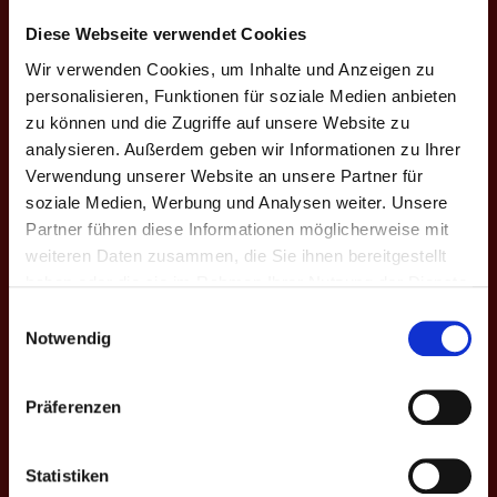
10:8
Diese Webseite verwendet Cookies
Leonie
10:9 | 13:12 |
Wir verwenden Cookies, um Inhalte und Anzeigen zu
E8
10
Apostel
4
+6
46
37
-6
10:8 | 10:7
personalisieren, Funktionen für soziale Medien anbieten
♀
zu können und die Zugriffe auf unsere Website zu
analysieren. Außerdem geben wir Informationen zu Ihrer
DOPPEL-MATCHES
Verwendung unserer Website an unsere Partner für
soziale Medien, Werbung und Analysen weiter. Unsere
M
#
Spieler
GP
CD
%
Game-Scores
%
CD
Partner führen diese Informationen möglicherweise mit
weiteren Daten zusammen, die Sie ihnen bereitgestellt
2
Lea S. ♀
10:8 | 10:6 |
D1
4
+8
–
–
-8
haben oder die sie im Rahmen Ihrer Nutzung der Dienste
3
Florin L.
10:8 | 13:12
gesammelt haben.
Einwilligungsauswahl
Johannes
Notwendig
1
Penka
10:9 | 10:5 |
D2
4
+13
–
–
-13
7
Lennard
10:4 | 10:9
Albrecht
Präferenzen
Lukas
14:16 | 12:13 |
4
Greß
69
84
Statistiken
D3
1
±0
9:10 | 10:8 |
±0
6
Nikolai
43
44