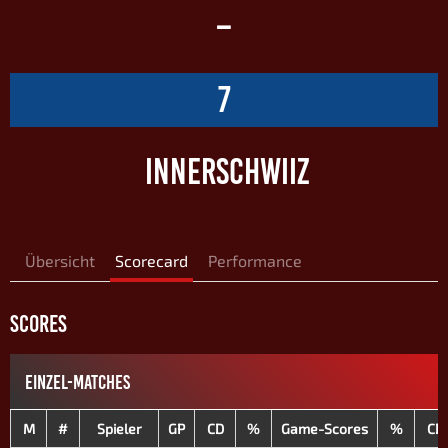
–
7
INNERSCHWIIZ
Übersicht
Scorecard
Performance
SCORES
EINZEL-MATCHES
M
#
Spieler
GP
CD
%
Game-Scores
%
CD