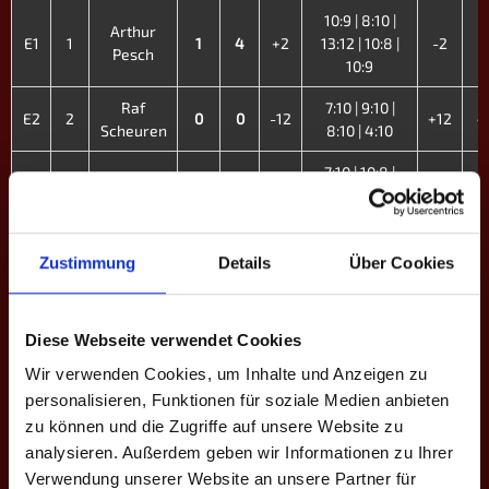
10:9 | 8:10 |
Arthur
E1
1
1
4
+2
13:12 | 10:8 |
-2
1
Pesch
10:9
Raf
7:10 | 9:10 |
E2
2
0
0
-12
+12
4
Scheuren
8:10 | 4:10
7:10 | 10:8 |
Marjel
E3
3
1
4
+8
10:6 | 10:6 |
-8
1
Beshaj
10:9
9:10 | 7:10 |
Zustimmung
Details
Über Cookies
Sven
10:9 | 10:7 |
E4
5
0
3
±0
±0
4
Neumann
8:10 | 10:8 |
11:13
Diese Webseite verwendet Cookies
13:11 | 9:10 |
Wir verwenden Cookies, um Inhalte und Anzeigen zu
Tun
E5
6
1
4
-1
7:10 | 13:12 |
+1
2
personalisieren, Funktionen für soziale Medien anbieten
Amlung
10:7 | 13:10
zu können und die Zugriffe auf unsere Website zu
analysieren. Außerdem geben wir Informationen zu Ihrer
3:10 | 16:19 |
Verwendung unserer Website an unsere Partner für
Kevin
10:8 | 8:10 |