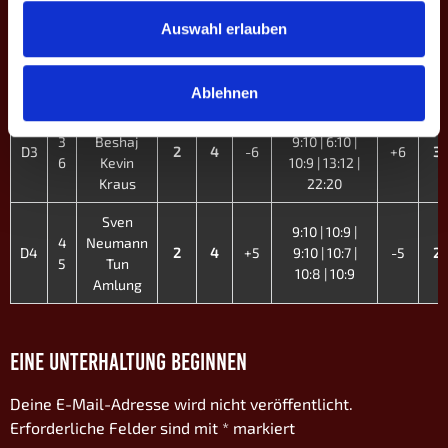
Raf
Auswahl erlauben
2
Scheuren
7:10 | 9:10 |
D2
0
0
-12
+12
4
7
Laura
8:10 | 4:10
Schröder
Ablehnen
Marjel
8:10 | 13:10 |
3
Beshaj
9:10 | 6:10 |
D3
2
4
-6
+6
3
6
Kevin
10:9 | 13:12 |
Kraus
22:20
Sven
9:10 | 10:9 |
4
Neumann
D4
2
4
+5
9:10 | 10:7 |
-5
2
5
Tun
10:8 | 10:9
Amlung
EINE UNTERHALTUNG BEGINNEN
Deine E-Mail-Adresse wird nicht veröffentlicht.
Erforderliche Felder sind mit
*
markiert