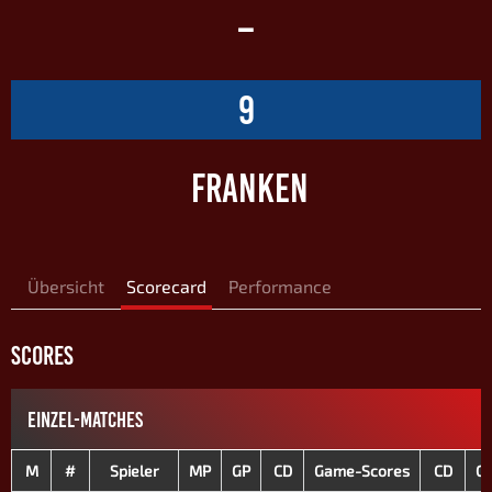
–
9
FRANKEN
Übersicht
Scorecard
Performance
SCORES
EINZEL-MATCHES
M
#
Spieler
MP
GP
CD
Game-Scores
CD
G