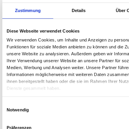
EJUN
Zustimmung
Details
Über 
Übersicht
Scorecard
Performance
Scores
Diese Webseite verwendet Cookies
Wir verwenden Cookies, um Inhalte und Anzeigen zu persona
Einzel-Matches
Funktionen für soziale Medien anbieten zu können und die Zug
M
#
Spieler
GP
CD
%
Game-Scores
%
CD
GP
Spi
unsere Website zu analysieren. Außerdem geben wir Informa
5:10 | 8:10 |
Ihrer Verwendung unserer Website an unsere Partner für soz
E1
1
Niklas P.
0
-7
57.3
73.2
+7
4
Jonas 
12:13 | 18:19
Medien, Werbung und Analysen weiter. Unsere Partner führe
8:10 | 3:10 |
E2
2
Marc Aurand
0
-21
43.2
85.1
+21
4
Marc 
Informationen möglicherweise mit weiteren Daten zusammen,
3:10 | 5:10
3:10 | 6:10 |
ihnen bereitgestellt haben oder die sie im Rahmen Ihrer Nut
E3
3
Linus S.
1
-18
50.0
10:9 | 5:10 |
75.4
+18
4
Ruben
Dienste gesammelt haben.
7:10
7:10 | 10:3 |
8:10 | 10:6 |
Einwilligungsauswahl
E4
4
Pascal Aurand
4
+8
53.8
48.7
-8
3
Felix B
9:10 | 10:8 |
Notwendig
10:9
10:7 | 10:7 |
E5
6
Arne S.
4
+8
68.3
8:10 | 13:12 |
60.4
-8
2
Moritz
Präferenzen
18:19 | 10:6