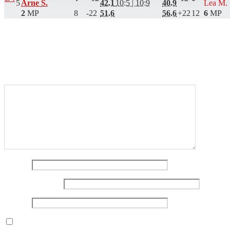
5
Arne S.
42.1
10:5 | 10:9
40.9
Lea M.
2
MP
8
-22
51.6
56.6
+22
12
6
MP
Eine Unterhaltung beginnen
Deine E-Mail-Adresse wird nicht veröffentlicht.
Erforderliche
Felder sind mit
*
markiert
Kommentar
*
Name
*
E-Mail-Adresse
*
Website
Name, E-Mail-Adresse und Website in diesem Browser für