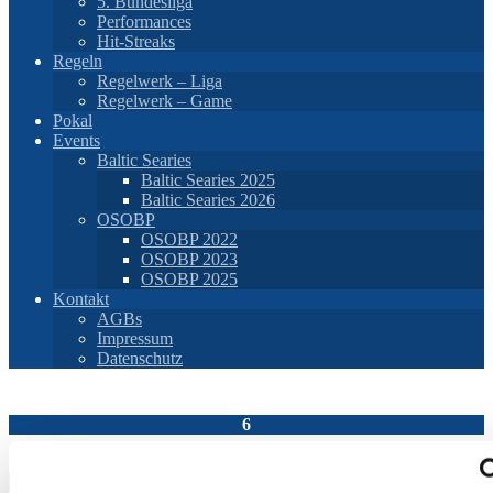
5. Bundesliga
Performances
Hit-Streaks
Regeln
Regelwerk – Liga
Regelwerk – Game
Pokal
Events
Baltic Searies
Baltic Searies 2025
Baltic Searies 2026
OSOBP
OSOBP 2022
OSOBP 2023
OSOBP 2025
Kontakt
AGBs
Impressum
Datenschutz
Niederrhein II
6
–
10