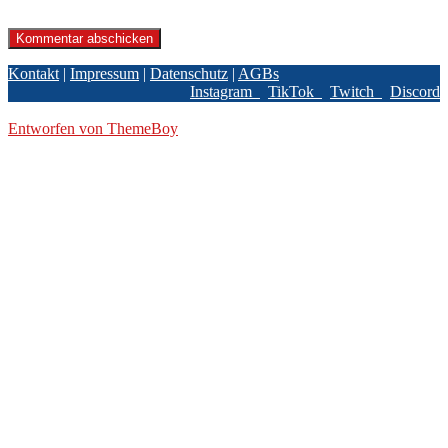
meinen nächsten Kommentar speichern.
Kontakt
|
Impressum
|
Datenschutz
|
AGBs
Instagram
TikTok
Twitch
Discord
© 2026 BPBL GmbH
Entworfen von ThemeBoy