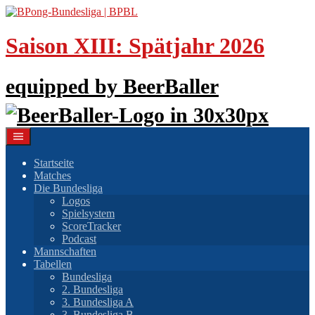
Springe
zum
Inhalt
Saison XIII: Spätjahr 2026
equipped by BeerBaller
Startseite
Matches
Die Bundesliga
Logos
Spielsystem
ScoreTracker
Podcast
Mannschaften
Tabellen
Bundesliga
2. Bundesliga
3. Bundesliga A
3. Bundesliga B