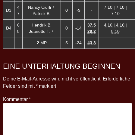
4
Nancy Ciurli ♀
7:10 | 7:10 |
D3
0
-9
-
7
Patrick B.
7:10
6
Hendrik B.
37.5
4:10 | 4:10 |
D4
0
-14
8
Jeanette T. ♀
29.2
8:10
2
MP
5
-24
43.3
EINE UNTERHALTUNG BEGINNEN
Deine E-Mail-Adresse wird nicht veröffentlicht.
Erforderliche
Felder sind mit
*
markiert
Kommentar
*