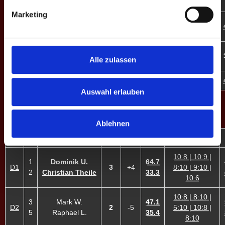
8:10
Marketing
13:11 | 10:8 |
E7
13
Lukas K.
3
+2
46.4
16:15
12:13 | 6:10 |
E8
16
Jeanette T. ♀
0
-6
25.2
Alle zulassen
8:10
1
MP
3
-57
34.2
Auswahl erlauben
DOPPEL-MATCHES
Ablehnen
M
#
Spieler
GP
CD
%
Game-Scores
10:8 | 10:9 |
1
Dominik U.
64.7
D1
3
+4
8:10 | 9:10 |
2
Christian Theile
33.3
10:6
10:8 | 8:10 |
3
Mark W.
47.1
D2
2
-5
5:10 | 10:8 |
5
Raphael L.
35.4
8:10