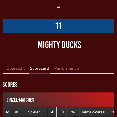
–
11
MIGHTY DUCKS
Übersicht
Scorecard
Performance
SCORES
EINZEL-MATCHES
M
#
Spieler
GP
CD
%
Game-Scores
%