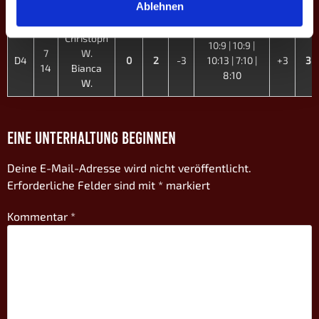
15
Aggi R.
12:13
Ablehnen
Christoph
10:9 | 10:9 |
7
W.
D4
0
2
-3
10:13 | 7:10 |
+3
3
14
Bianca
8:10
W.
EINE UNTERHALTUNG BEGINNEN
Deine E-Mail-Adresse wird nicht veröffentlicht.
Erforderliche Felder sind mit
*
markiert
Kommentar
*