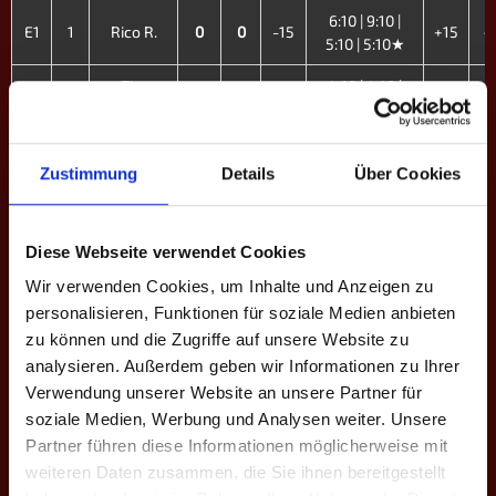
6:10 | 9:10 |
E1
1
Rico R.
0
0
-15
+15
4
5:10 | 5:10★
Tim
4:10 | 4:10 |
E2
2
0
0
-16
+16
4
Krebs
17:19 | 6:10
10:8 | 13:12 |
Zustimmung
Details
Über Cookies
E3
4
Ergin C.
1
4
-1
13:12 | 7:10 |
+1
2
12:13 | 13:11
21:22 | 8:10 |
E4
5
Lars R.
0
0
-2
+2
4
Diese Webseite verwendet Cookies
11:13 | 15:16
Wir verwenden Cookies, um Inhalte und Anzeigen zu
7:10 | 5:10 |
personalisieren, Funktionen für soziale Medien anbieten
E5
6
Julian W.
0
0
-9
+9
4
9:10 | 11:13
zu können und die Zugriffe auf unsere Website zu
analysieren. Außerdem geben wir Informationen zu Ihrer
10:9 | 10:7 |
Christoph
Verwendung unserer Website an unsere Partner für
E6
7
1
4
+3
8:10 | 10:9 |
-3
1
W.
13:12
soziale Medien, Werbung und Analysen weiter. Unsere
Partner führen diese Informationen möglicherweise mit
9:10 | 10:4 |
Bianca
weiteren Daten zusammen, die Sie ihnen bereitgestellt
E7
14
1
4
+16
10:6 | 10:7 |
-16
1
W.