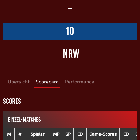
–
10
NRW
Übersicht
Scorecard
Performance
SCORES
EINZEL-MATCHES
M
#
Spieler
MP
GP
CD
Game-Scores
CD
G