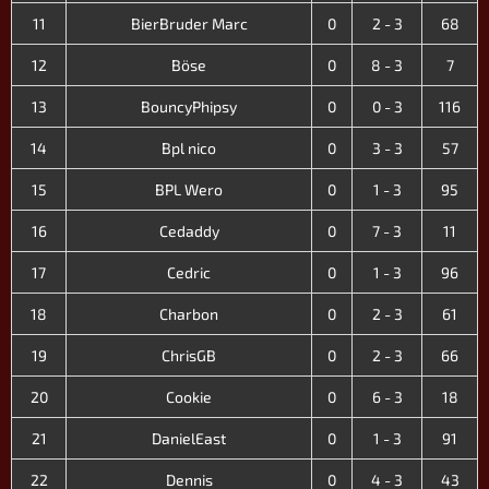
11
BierBruder Marc
0
2 - 3
68
12
Böse
0
8 - 3
7
13
BouncyPhipsy
0
0 - 3
116
14
Bpl nico
0
3 - 3
57
15
BPL Wero
0
1 - 3
95
16
Cedaddy
0
7 - 3
11
17
Cedric
0
1 - 3
96
18
Charbon
0
2 - 3
61
19
ChrisGB
0
2 - 3
66
20
Cookie
0
6 - 3
18
21
DanielEast
0
1 - 3
91
22
Dennis
0
4 - 3
43