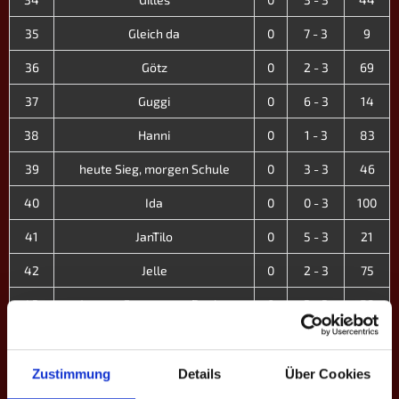
35
Gleich da
0
7 - 3
9
36
Götz
0
2 - 3
69
37
Guggi
0
6 - 3
14
38
Hanni
0
1 - 3
83
39
heute Sieg, morgen Schule
0
3 - 3
46
40
Ida
0
0 - 3
100
41
JanTilo
0
5 - 3
21
42
Jelle
0
2 - 3
75
43
Jeremy Fragrances Dealer
0
3 - 3
58
44
Jonas
0
5 - 3
22
45
Jule
0
3 - 3
48
Zustimmung
Details
Über Cookies