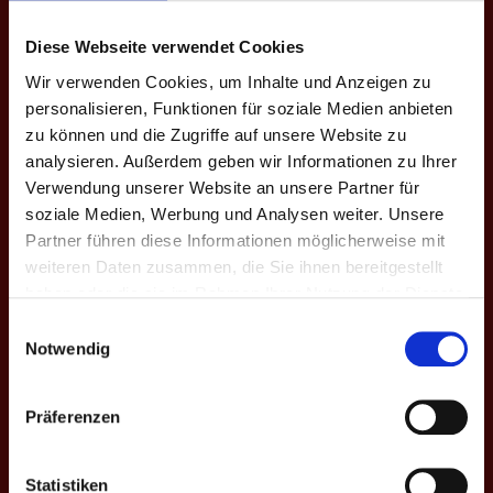
46
Jules
0
4 - 3
39
Diese Webseite verwendet Cookies
47
Julian M.
0
1 - 3
92
Wir verwenden Cookies, um Inhalte und Anzeigen zu
48
Julius
0
1 - 3
88
personalisieren, Funktionen für soziale Medien anbieten
49
Karina
0
4 - 3
30
zu können und die Zugriffe auf unsere Website zu
analysieren. Außerdem geben wir Informationen zu Ihrer
50
Kevin vT
0
1 - 3
85
Verwendung unserer Website an unsere Partner für
soziale Medien, Werbung und Analysen weiter. Unsere
51
Kille
0
0 - 3
112
Partner führen diese Informationen möglicherweise mit
52
Kimmi
0
0 - 3
109
weiteren Daten zusammen, die Sie ihnen bereitgestellt
haben oder die sie im Rahmen Ihrer Nutzung der Dienste
53
Kristina
0
0 - 3
101
gesammelt haben.
Einwilligungsauswahl
54
Kuba
0
5 - 3
24
Notwendig
55
L-Si
0
1 - 3
80
Präferenzen
56
Lax
0
5 - 3
25
57
Lazlo
0
3 - 3
54
Statistiken