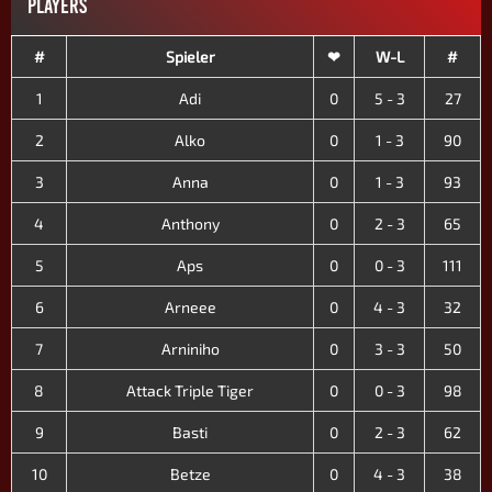
PLAYERS
#
Spieler
❤
W-L
#
1
Adi
0
5 - 3
27
2
Alko
0
1 - 3
90
3
Anna
0
1 - 3
93
4
Anthony
0
2 - 3
65
5
Aps
0
0 - 3
111
6
Arneee
0
4 - 3
32
7
Arniniho
0
3 - 3
50
8
Attack Triple Tiger
0
0 - 3
98
9
Basti
0
2 - 3
62
10
Betze
0
4 - 3
38