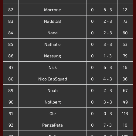
82
Morrone
0
6 - 3
12
83
NaddlGB
0
2 - 3
73
84
Nana
0
2 - 3
60
85
Nathalie
0
3 - 3
53
86
Nessung
0
1 - 3
79
87
Nick
0
6 - 3
16
88
Nico CapSquad
0
4 - 3
36
89
Noah
0
2 - 3
67
90
Nollbert
0
3 - 3
49
91
Ole
0
0 - 3
113
92
PanzaPeta
0
7 - 3
10