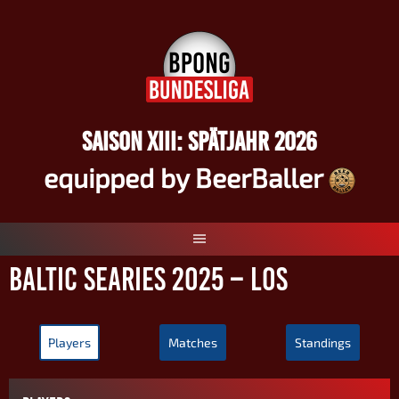
Springe
zum
Inhalt
SAISON XIII: SPÄTJAHR 2026
equipped by BeerBaller
Baltic Searies 2025 – LOS
Players
Matches
Standings