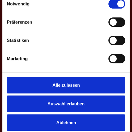
Notwendig
[wpforms id=”9272″ title=”false” description=”true”
Präferenzen
EINE UNTERHALTUNG BEGINNEN
Statistiken
Deine E-Mail-Adresse wird nicht veröffentlicht.
Erforderliche
Felder sind mit
*
markiert
Marketing
Kommentar
*
Alle zulassen
Auswahl erlauben
Ablehnen