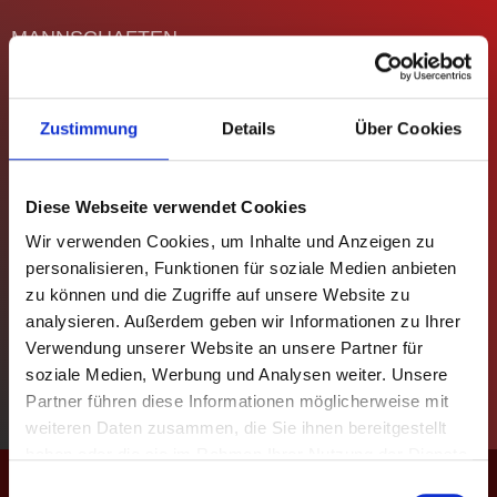
MANNSCHAFTEN
TABELLEN
Zustimmung
Details
Über Cookies
SPIELPLÄNE
STATISTIKEN
Diese Webseite verwendet Cookies
Wir verwenden Cookies, um Inhalte und Anzeigen zu
REGELN
personalisieren, Funktionen für soziale Medien anbieten
zu können und die Zugriffe auf unsere Website zu
POKAL
analysieren. Außerdem geben wir Informationen zu Ihrer
Verwendung unserer Website an unsere Partner für
EVENTS
soziale Medien, Werbung und Analysen weiter. Unsere
Partner führen diese Informationen möglicherweise mit
KONTAKT
weiteren Daten zusammen, die Sie ihnen bereitgestellt
haben oder die sie im Rahmen Ihrer Nutzung der Dienste
Aufstellung – Vorlage
gesammelt haben.
Einwilligungsauswahl