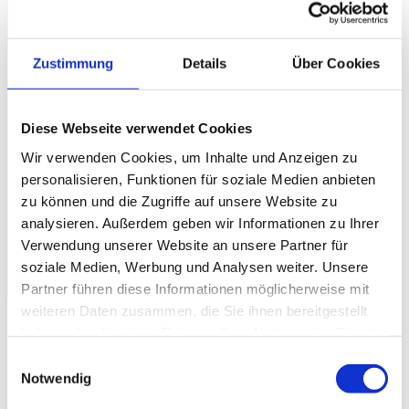
Performances
Hit-Streaks
Regeln
Regelwerk – Liga
Zustimmung
Details
Über Cookies
Regelwerk – Game
Pokal
Events
Baltic Searies
Diese Webseite verwendet Cookies
Baltic Searies 2025
Wir verwenden Cookies, um Inhalte und Anzeigen zu
Baltic Searies 2026
OSOBP
personalisieren, Funktionen für soziale Medien anbieten
OSOBP 2022
zu können und die Zugriffe auf unsere Website zu
OSOBP 2023
analysieren. Außerdem geben wir Informationen zu Ihrer
OSOBP 2025
Kontakt
Verwendung unserer Website an unsere Partner für
AGBs
soziale Medien, Werbung und Analysen weiter. Unsere
Impressum
Partner führen diese Informationen möglicherweise mit
Datenschutz
weiteren Daten zusammen, die Sie ihnen bereitgestellt
Anmeldung Saison XIII
haben oder die sie im Rahmen Ihrer Nutzung der Dienste
gesammelt haben.
Einwilligungsauswahl
Uncategorized
Notwendig
10.06.2026
10.06.2026
Melde hier als Kapitän deine Mannschaft für die 13. Saison der