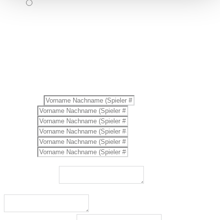
6+2: pro Spieltag werden
min. 8 & max. 16 verschiedene
Spieler
aufgestellt, die 8 Einzel & 4 Doppel bestreiten
Trage in die nachfolgende Spielerliste die Namen aller Spieler deiner
Mannschaft ein.
Eine 5+1-Mannschaft muss aus mindestens 6 Spielern bestehen
(davon min. 1 Frau und min. 1 Mann).
Eine 6+2-Mannschaft muss aus mindestens 8 Spielern bestehen
(davon min. 2 Frauen und min. 2 Männer).
Änderungen/Ergänzungen sind nach der Anmeldung bis zum Start
von Saison XIII immer noch möglich.
Spielerliste
*
Spieler 2
*
Spieler 3
*
Spieler 4
*
Spieler 5
*
Spieler 6
*
Möchtet ihr mit anderen Teams in die selbe Liga eingeteilt werden?
Wenn ja, welche?
Wie habt ihr von der BPong-Bundesliga erfahren?