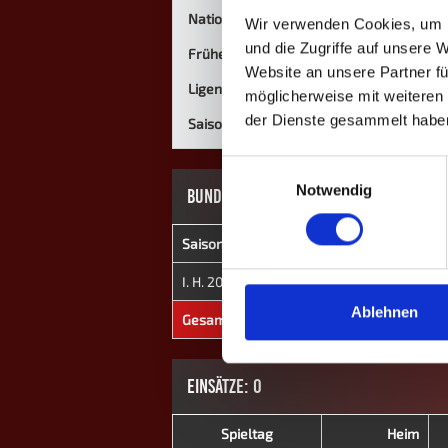
Nationalität
Wir verwenden Cookies, um I
und die Zugriffe auf unsere 
Frühere Mannschaften
Website an unsere Partner fü
Ligen
möglicherweise mit weiteren
der Dienste gesammelt habe
Saisons
Einwilligungsauswahl
Notwendig
BUNDESLIGA
Saison
Mannschaft
★
I. H. 2020
Emmering
0
Ablehnen
Gesamt
-
0
EINSÄTZE: 0
Spieltag
Heim