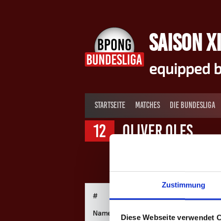
Springe
zum
Inhalt
SAISON XI
equipped b
STARTSEITE
MATCHES
DIE BUNDESLIGA
12
Oliver Oles
Zustimmung
#
Name
Diese Webseite verwendet 