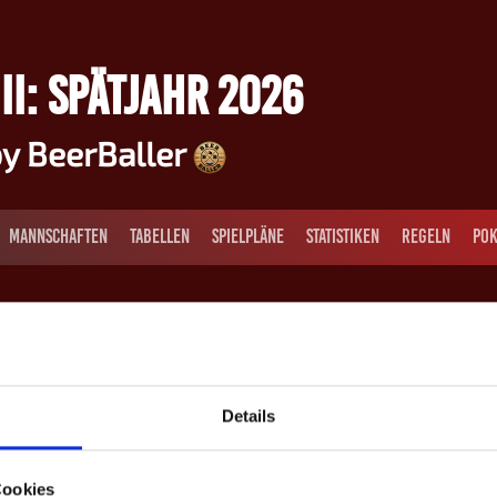
II: SPÄTJAHR 2026
y BeerBaller
MANNSCHAFTEN
TABELLEN
SPIELPLÄNE
STATISTIKEN
REGELN
POK
Details
12
Oliver Oles
Cookies