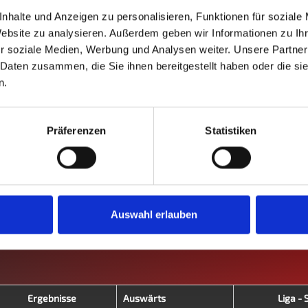
Deutschland
nhalte und Anzeigen zu personalisieren, Funktionen für soziale
Website zu analysieren. Außerdem geben wir Informationen zu I
Emmering
r soziale Medien, Werbung und Analysen weiter. Unsere Partner
Bundesliga
 Daten zusammen, die Sie ihnen bereitgestellt haben oder die s
n.
I. Herbst 2020
Präferenzen
Statistiken
M
M+
M-
MW%
G
G+
G-
GW%
C+
0
0
0
-
0
0
0
-
0
Auswahl erlauben
0
0
0
-
0
0
0
-
0
Ergebnisse
Auswärts
Liga - 