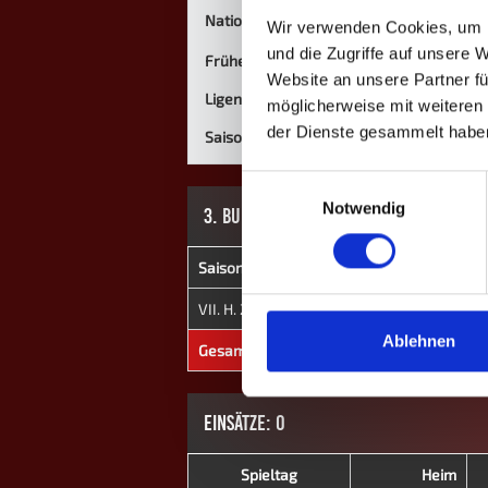
Nationalität
Wir verwenden Cookies, um I
und die Zugriffe auf unsere 
Frühere Mannschaften
Website an unsere Partner fü
Ligen
möglicherweise mit weiteren
der Dienste gesammelt habe
Saisons
Einwilligungsauswahl
Notwendig
3. BUNDESLIGA
Saison
Mannschaft
★
VII. H. 2023
Luxembourg II
0
Ablehnen
Gesamt
-
0
EINSÄTZE: 0
Spieltag
Heim