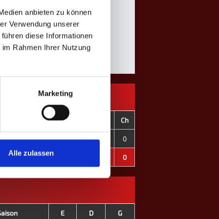
 Medien anbieten zu können
hrer Verwendung unserer
 führen diese Informationen
ie im Rahmen Ihrer Nutzung
Marketing
C+
C-
CD
OT
F
C
Ch
0
0
±0
0
0
0
0
Alle zulassen
0
0
±0
0
0
0
0
Saison
E
D
G