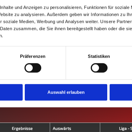
Luxemburg
nhalte und Anzeigen zu personalisieren, Funktionen für soziale
Website zu analysieren. Außerdem geben wir Informationen zu I
Luxembourg II
r soziale Medien, Werbung und Analysen weiter. Unsere Partner
3. Bundesliga
 Daten zusammen, die Sie ihnen bereitgestellt haben oder die s
n.
VII. Herbst 2023
Präferenzen
Statistiken
H
S
%
M
M+
M-
MW%
G
G+
G-
GW%
0
0
-
0
0
0
-
0
0
0
-
Auswahl erlauben
0
0
-
0
0
0
-
0
0
0
-
Ergebnisse
Auswärts
Liga - 