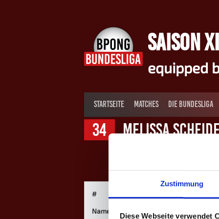
Springe
zum
Inhalt
SAISON XI
equipped b
STARTSEITE
MATCHES
DIE BUNDESLIGA
34
Melissa Scheid
Zustimmung
#
Name
Diese Webseite verwendet 