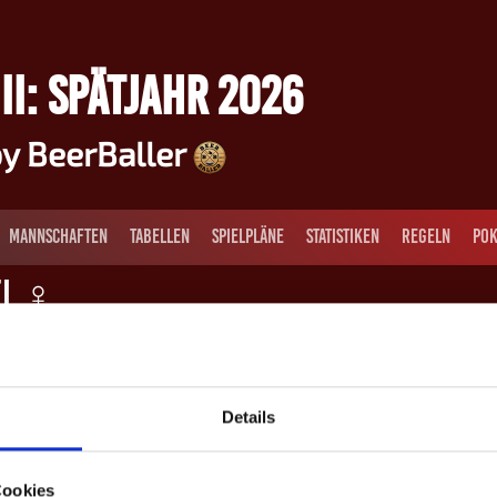
II: SPÄTJAHR 2026
y BeerBaller
MANNSCHAFTEN
TABELLEN
SPIELPLÄNE
STATISTIKEN
REGELN
POK
el ♀
Details
34
Melissa Scheidel ♀
Cookies