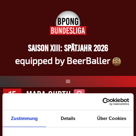
Springe
zum
Inhalt
SAISON XIII: SPÄTJAHR 2026
equipped by BeerBaller
15
Mara Ourth
Zustimmung
Details
Über Cookies
#
15