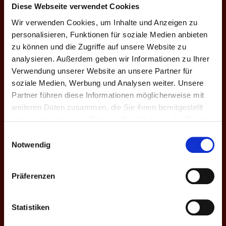
Diese Webseite verwendet Cookies
Name
Mara Ourth
Wir verwenden Cookies, um Inhalte und Anzeigen zu
Nationalität
Luxemburg
personalisieren, Funktionen für soziale Medien anbieten
zu können und die Zugriffe auf unsere Website zu
Frühere Mannschaften
Luxembourg II
analysieren. Außerdem geben wir Informationen zu Ihrer
Ligen
Bundesliga-Qualifikation, 2.
Verwendung unserer Website an unsere Partner für
Bundesliga
soziale Medien, Werbung und Analysen weiter. Unsere
Partner führen diese Informationen möglicherweise mit
Saisons
II. Frühjahr 2021
weiteren Daten zusammen, die Sie ihnen bereitgestellt
haben oder die sie im Rahmen Ihrer Nutzung der Dienste
gesammelt haben.
BUNDESLIGA-QUALIFIKATION
Einwilligungsauswahl
Notwendig
Saison
Mannschaft
★
M
M+
M-
MW%
G
G
Präferenzen
II. Fr. 2021
Luxembourg II
0
2
0
2
0.0
9
Gesamt
-
0
2
0
2
0.0
9
Statistiken