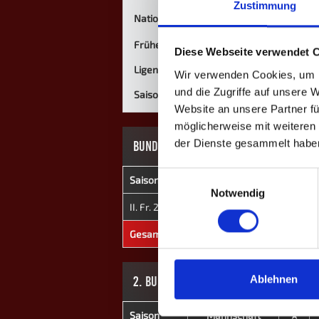
Zustimmung
Nationalität
Frühere Mannschaften
Diese Webseite verwendet 
Ligen
Wir verwenden Cookies, um I
und die Zugriffe auf unsere 
Saisons
Website an unsere Partner fü
möglicherweise mit weiteren
der Dienste gesammelt habe
BUNDESLIGA-QUALIFIKATION
Einwilligungsauswahl
Saison
Mannschaft
★
Notwendig
II. Fr. 2021
Luxembourg II
0
Gesamt
-
0
2. BUNDESLIGA
Ablehnen
Saison
Mannschaft
★