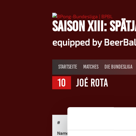
Springe
zum
Inhalt
SAISON XIII: SPÄT
equipped by BeerBa
STARTSEITE
MATCHES
DIE BUNDESLIGA
10
Joé Rota
#
Name