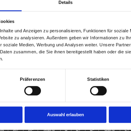
Details
Luxemburg
Luxembourg II
Cookies
Bundesliga-Qualifikation, 2. Bundesliga
nhalte und Anzeigen zu personalisieren, Funktionen für soziale
Website zu analysieren. Außerdem geben wir Informationen zu I
II. Frühjahr 2021
r soziale Medien, Werbung und Analysen weiter. Unsere Partner
 Daten zusammen, die Sie ihnen bereitgestellt haben oder die s
n.
M
M+
M-
MW%
G
G+
G-
GW%
C
Präferenzen
Statistiken
0
0
0
-
0
0
0
-
0
0
0
-
0
0
0
-
Auswahl erlauben
M
M+
M-
MW%
G
G+
G-
GW%
C+