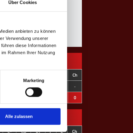
Über Cookies
 Medien anbieten zu können
hrer Verwendung unserer
 führen diese Informationen
ie im Rahmen Ihrer Nutzung
+
C-
CD
OT
F
C
Ch
Marketing
0
0
±0
-
-
-
-
0
0
±0
0
0
0
0
Alle zulassen
C-
CD
OT
F
C
Ch