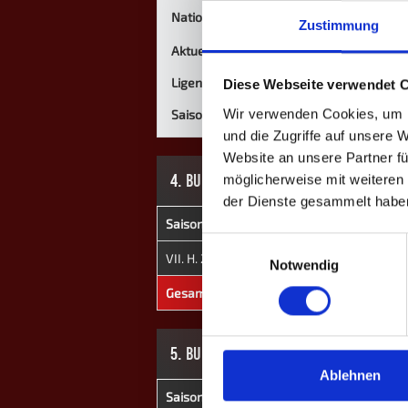
Nationalität
Zustimmung
Aktuelle Mannschaft
Ligen
Diese Webseite verwendet 
Wir verwenden Cookies, um I
Saisons
und die Zugriffe auf unsere 
Website an unsere Partner fü
4. BUNDESLIGA
möglicherweise mit weiteren
der Dienste gesammelt habe
Saison
Mannschaft
★
H
Einwilligungsauswahl
VII. H. 2023
Ruhrpott
0
60
Notwendig
Gesamt
-
0
60
5. BUNDESLIGA
Ablehnen
Saison
Mannschaft
★