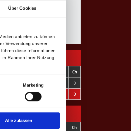
Über Cookies
 Medien anbieten zu können
hrer Verwendung unserer
 führen diese Informationen
ie im Rahmen Ihrer Nutzung
C+
C-
CD
OT
F
C
Ch
74
96
-22
2
0
0
0
Marketing
74
96
-22
2
0
0
0
Alle zulassen
C+
C-
CD
OT
F
C
Ch