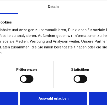
Deutschland
Details
Ruhrpottaffen
4. Bundesliga, 5. Bundesliga
Cookies
nhalte und Anzeigen zu personalisieren, Funktionen für soziale
VII. Herbst 2023, VIII. Frühjahr 2024
Website zu analysieren. Außerdem geben wir Informationen zu I
r soziale Medien, Werbung und Analysen weiter. Unsere Partner
 Daten zusammen, die Sie ihnen bereitgestellt haben oder die s
n.
S
%
M
M+
M-
MW%
G
G+
G-
GW%
192
31.3
2
0
2
0.0
10
4
6
40.0
Präferenzen
Statistiken
192
31.3
2
0
2
0.0
10
4
6
40.0
Auswahl erlauben
H
S
%
M
M+
M-
MW%
G
G+
G-
GW%