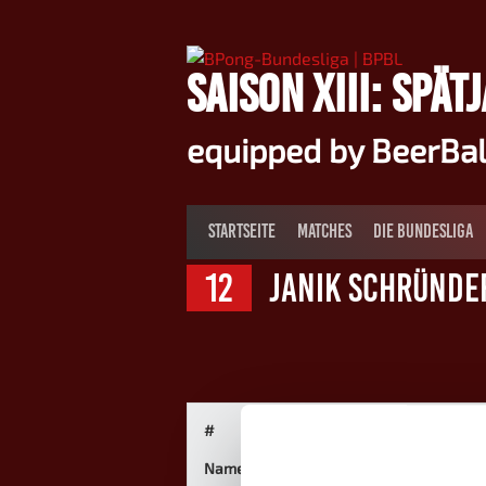
Springe
zum
Inhalt
SAISON XIII: SPÄT
equipped by BeerBa
STARTSEITE
MATCHES
DIE BUNDESLIGA
12
Janik Schründe
#
Name