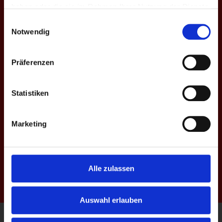
haben oder die sie im Rahmen Ihrer Nutzung der Dienste
6vs6-Event
gesammelt haben.
Einwilligungsauswahl
Notwendig
Präferenzen
Main-Event
Statistiken
Marketing
Live-Stream
Alle zulassen
Auswahl erlauben
Kontakt
|
Impressum
|
Datenschutz
|
AGBs