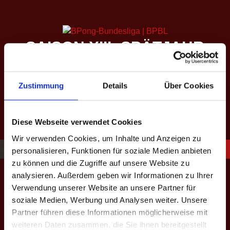
Springe
zum
Inhalt
SAISON XIII: SPÄTJAHR
2026
equipped by BeerBaller
Zustimmung
Details
Über Cookies
Diese Webseite verwendet Cookies
Wir verwenden Cookies, um Inhalte und Anzeigen zu
personalisieren, Funktionen für soziale Medien anbieten
zu können und die Zugriffe auf unsere Website zu
OSOBP 2022
analysieren. Außerdem geben wir Informationen zu Ihrer
Verwendung unserer Website an unsere Partner für
soziale Medien, Werbung und Analysen weiter. Unsere
Partner führen diese Informationen möglicherweise mit
weiteren Daten zusammen, die Sie ihnen bereitgestellt