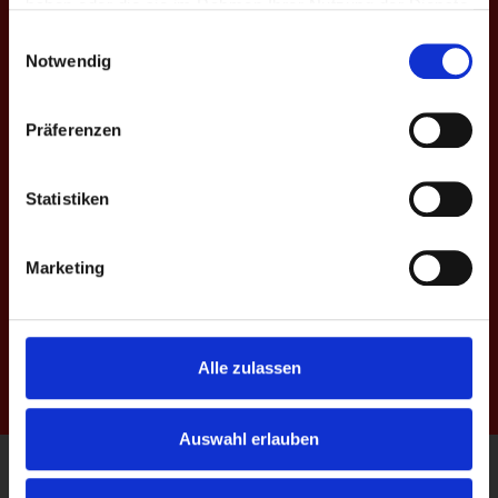
haben oder die sie im Rahmen Ihrer Nutzung der Dienste
gesammelt haben.
Einwilligungsauswahl
Notwendig
Präferenzen
Statistiken
Marketing
Alle zulassen
Auswahl erlauben
Kontakt
|
Impressum
|
Datenschutz
|
AGBs