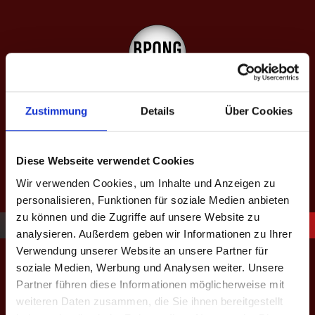
Springe
zum
Inhalt
SAISON XIII: SPÄTJAHR 2026
Zustimmung
Details
Über Cookies
equipped by BeerBaller
Diese Webseite verwendet Cookies
Wir verwenden Cookies, um Inhalte und Anzeigen zu
personalisieren, Funktionen für soziale Medien anbieten
zu können und die Zugriffe auf unsere Website zu
analysieren. Außerdem geben wir Informationen zu Ihrer
OBPM – 6vs6 Random
Verwendung unserer Website an unsere Partner für
soziale Medien, Werbung und Analysen weiter. Unsere
Partner führen diese Informationen möglicherweise mit
weiteren Daten zusammen, die Sie ihnen bereitgestellt