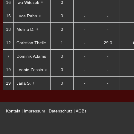
16
Iwa Witezek ♀
0
-
-
16
Luca Rahn ♀
0
-
-
18
Melina D. ♀
0
-
-
12
Christian Theile
1
-
29.0
7
Dominik Adams
0
-
-
19
Leonie Zessin ♀
0
-
-
19
Jana S. ♀
0
-
-
Kontakt
|
Impressum
|
Datenschutz
|
AGBs