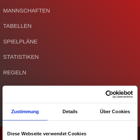
MANNSCHAFTEN
TABELLEN
SPIELPLÄNE
STATISTIKEN
REGELN
POKAL
EVENTS
Zustimmung
Details
Über Cookies
KONTAKT
Niederrhein Allstars II –
Diese Webseite verwendet Cookies