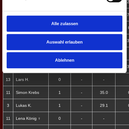
10
Timon K.
3
-
44.9
2
6
Jan D.
8
-
51.1
7
Alle zulassen
3
Dominik U.
1
-
32.7
11
Anna N. ♀
9
-
41.2
3
Auswahl erlauben
6
Domenic Wilbert
0
-
-
Ablehnen
11
Kayley L. ♀
8
-
36.9
3
13
Lars H.
0
-
-
11
Simon Krebs
1
-
35.0
3
Lukas K.
1
-
29.1
11
Lena König ♀
0
-
-