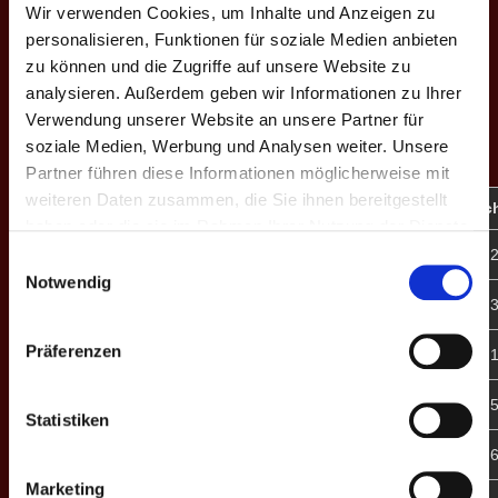
Wir verwenden Cookies, um Inhalte und Anzeigen zu
Saison VIII: Frühjahr 2024
personalisieren, Funktionen für soziale Medien anbieten
zu können und die Zugriffe auf unsere Website zu
analysieren. Außerdem geben wir Informationen zu Ihrer
Verwendung unserer Website an unsere Partner für
NIEDERRHEIN ALLSTARS II – SAISON VIII:
soziale Medien, Werbung und Analysen weiter. Unsere
FRÜHJAHR 2024
Partner führen diese Informationen möglicherweise mit
weiteren Daten zusammen, die Sie ihnen bereitgestellt
#
Spieler
Einsätze
Perfects
Treffer-%
Matc
haben oder die sie im Rahmen Ihrer Nutzung der Dienste
gesammelt haben.
8
Linus S.
9
★
61.6
2
Einwilligungsauswahl
Notwendig
9
Justus W.
7
★
53.7
3
Präferenzen
3
David Stader
8
-
46.0
1
5
Dennis Aurand
9
★
54.5
5
Statistiken
4
Stefan Theile
9
-
55.6
6
Marketing