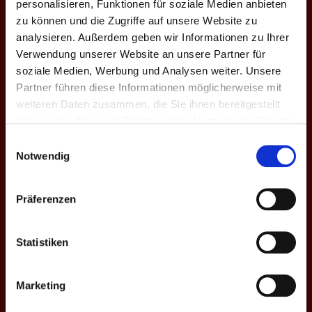
personalisieren, Funktionen für soziale Medien anbieten
zu können und die Zugriffe auf unsere Website zu
#
Spieler
Einsätze
Perfects
Treffer-%
Match Wi
analysieren. Außerdem geben wir Informationen zu Ihrer
Verwendung unserer Website an unsere Partner für
2
Johannes B.
7
-
38.1
42.9
soziale Medien, Werbung und Analysen weiter. Unsere
Partner führen diese Informationen möglicherweise mit
5
Alexander U.
7
-
33.4
50.0
weiteren Daten zusammen, die Sie ihnen bereitgestellt
6
Julian Hu.
7
-
36.6
42.9
haben oder die sie im Rahmen Ihrer Nutzung der Dienste
gesammelt haben.
Einwilligungsauswahl
7
Anton L.
2
-
31.7
50.0
Notwendig
8
Tanja H.
7
-
32.0
64.3
Präferenzen
9
Tobias F.
7
-
34.9
50.0
Statistiken
10
Sophia K.
3
-
26.7
80.0
11
Maximilian S.
1
-
28.3
50.0
Marketing
12
Katharina B.
5
-
20.8
22.2