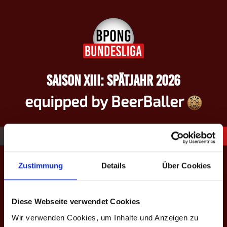
Springe
zum
Inhalt
SAISON XIII: SPÄTJAHR 2026
equipped by BeerBaller
balls deep – Saison VII: Herbst
Zustimmung
Details
Über Cookies
2023
Diese Webseite verwendet Cookies
Wir verwenden Cookies, um Inhalte und Anzeigen zu
BALLS DEEP – SAISON VII: HERBST 2023