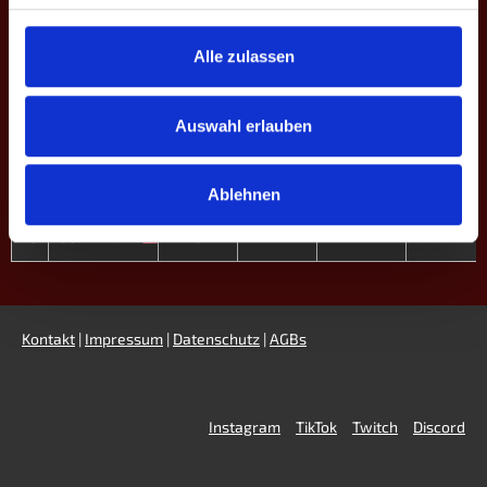
13
Julian Ha.
3
-
25.8
16.7
Alle zulassen
13
Julia F.
1
-
-
100.0
Auswahl erlauben
14
Sebastian F.
7
-
27.0
50.0
14
Julia S.
0
-
-
-
Ablehnen
15
Dominika H.
0
-
-
-
Kontakt
|
Impressum
|
Datenschutz
|
AGBs
Instagram
TikTok
Twitch
Discord