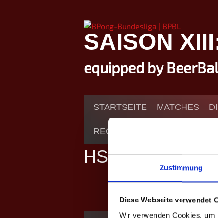
Springe
zum
Inhalt
SAISON XII
equipped by BeerBa
STARTSEITE
MATCHES
D
REGELN
POKAL
EVENTS
HSOBP 2023 4v
Zustimmung
Teams
Diese Webseite verwendet 
Wir verwenden Cookies, um I