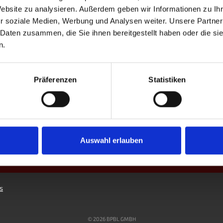
Website zu analysieren. Außerdem geben wir Informationen zu I
r soziale Medien, Werbung und Analysen weiter. Unsere Partner
Spieler 1
Spieler 2
Spieler 3
 Daten zusammen, die Sie ihnen bereitgestellt haben oder die s
n.
Präferenzen
Statistiken
Auswahl erlauben
s
© 2026 BPBL GMBH