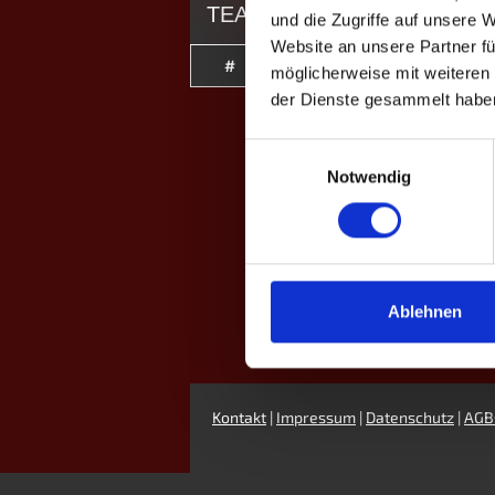
TEAMS
und die Zugriffe auf unsere 
Website an unsere Partner fü
#
Name
möglicherweise mit weiteren
der Dienste gesammelt habe
Einwilligungsauswahl
Notwendig
Ablehnen
Kontakt
|
Impressum
|
Datenschutz
|
AGB