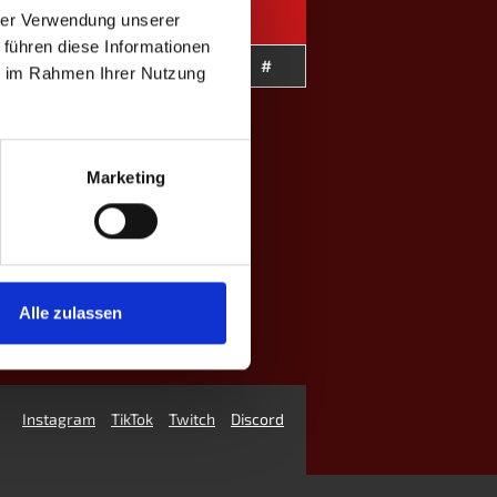
hrer Verwendung unserer
 führen diese Informationen
P
W-L
#
ie im Rahmen Ihrer Nutzung
Marketing
Alle zulassen
Instagram
TikTok
Twitch
Discord