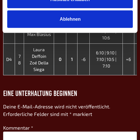
10:9
Schleich
9:10 | 13:12 |
Ablehnen
Jerry
4
18:19 | 13:12 |
D3
Zwank
2
4
±0
±0
5
10:9 | 6:10 |
Max Blasius
10:6
Laura
6:10 | 9:10 |
7
Deffoin
D4
0
1
-6
7:10 | 10:5 |
+6
8
Zoé Della
7:10
Siega
EINE UNTERHALTUNG BEGINNEN
Deine E-Mail-Adresse wird nicht veröffentlicht.
Erforderliche Felder sind mit
*
markiert
Kommentar
*