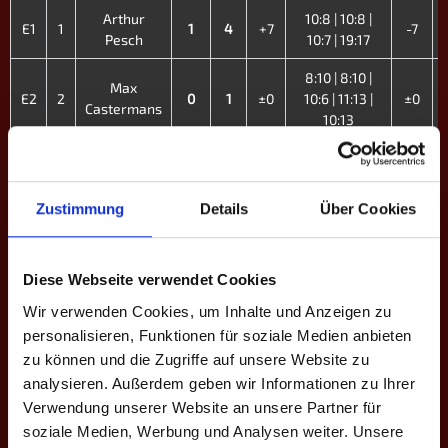
Arthur
10:8 | 10:8 |
E1
1
1
4
+7
-7
Pesch
10:7 | 19:17
8:10 | 8:10 |
Max
E2
2
0
1
±0
10:6 | 11:13 |
±0
Castermans
10:13
14:16 | 10:9 |
E3
3
Kevin Kraus
1
4
+1
13:10 | 8:10 |
-1
10:8 | 13:11
Zustimmung
Details
Über Cookies
10:7 | 7:10 |
Jerry
7:10 | 8:10 |
E4
4
0
3
-6
+6
Zwank
10:9 | 10:9 |
Diese Webseite verwendet Cookies
7:10
Wir verwenden Cookies, um Inhalte und Anzeigen zu
personalisieren, Funktionen für soziale Medien anbieten
11:13 | 12:13 |
zu können und die Zugriffe auf unsere Website zu
E5
5
Max Blasius
0
2
-3
13:11 | 9:10 |
+3
13:11 | 8:10
analysieren. Außerdem geben wir Informationen zu Ihrer
Verwendung unserer Website an unsere Partner für
10:7 | 10:7 |
Max
soziale Medien, Werbung und Analysen weiter. Unsere
E6
6
1
4
+5
10:8 | 6:10 |
-5