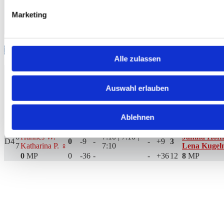
7:10
7:10 | 7:10 |
Marketing
E8
36
Hanna H. ♀
0
-9
-
-
+9
3
Lena Kuge
7:10
0
MP
0
-72
-
-
+72
24
8
MP
Doppel-Matches
Alle zulassen
M
#
Spieler
GP
CD
%
Game-Scores
%
CD
GP
Spiel
1
Max R.
7:10 | 7:10 |
Stephan Tra
D1
0
-9
-
-
+9
3
Auswahl erlauben
2
Marie G. ♀
7:10
Leopold Bo
4
Noel S.
7:10 | 7:10 |
Carl-Magnu
D2
0
-9
-
-
+9
3
5
Marie S. ♀
7:10
Alexandra J
Ablehnen
3
Harry H.
7:10 | 7:10 |
Vincent Mei
D3
0
-9
-
-
+9
3
8
Hanna H. ♀
7:10
Jenny Conn
6
Hannes W.
7:10 | 7:10 |
Janina Hof
D4
0
-9
-
-
+9
3
7
Katharina P. ♀
7:10
Lena Kugel
0
MP
0
-36
-
-
+36
12
8
MP
Eine Unterhaltung beginnen
Deine E-Mail-Adresse wird nicht veröffentlicht.
Erforderliche
Felder sind mit
*
markiert
Kommentar
*