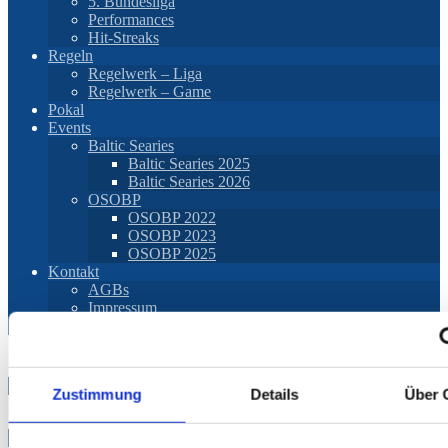
5. Bundesliga
Performances
Hit-Streaks
Regeln
Regelwerk – Liga
Regelwerk – Game
Pokal
Events
Baltic Searies
Baltic Searies 2025
Baltic Searies 2026
OSOBP
OSOBP 2022
OSOBP 2023
OSOBP 2025
Kontakt
AGBs
Impressum
Datenschutz
Kiel
0
Zustimmung
Details
Über 
–
16