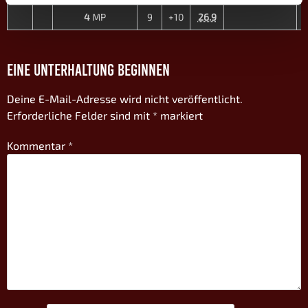
4
MP
9
+10
26.9
2
EINE UNTERHALTUNG BEGINNEN
Deine E-Mail-Adresse wird nicht veröffentlicht.
Erforderliche Felder sind mit
*
markiert
Kommentar
*