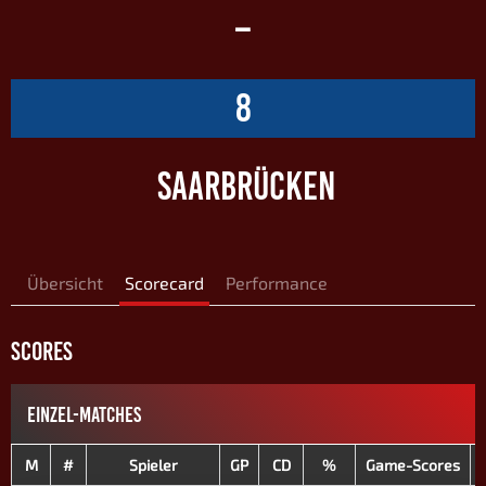
–
8
SAARBRÜCKEN
Übersicht
Scorecard
Performance
SCORES
EINZEL-MATCHES
M
#
Spieler
GP
CD
%
Game-Scores