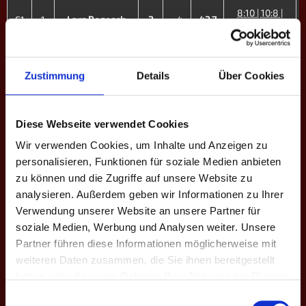
8:10 | 10:8 |
E1
1
Lars Bogosch
3
+4
43.7
10:7 | 10:9
10:7 | 9:10 |
E2
2
Justin Kunz
1
+1
33.1
9:10 | 12:13
Zustimmung
Details
Über Cookies
7:10 | 10:7 |
E3
4
Jonas Hegner
3
+4
46.8
10:8 | 10:8
Diese Webseite verwendet Cookies
8:10 | 7:10 |
E4
7
Dennis Reusch
0
-5
22.4
Wir verwenden Cookies, um Inhalte und Anzeigen zu
11:13
personalisieren, Funktionen für soziale Medien anbieten
7:10 | 10:9 |
zu können und die Zugriffe auf unsere Website zu
E5
8
Fabrizio Ciaccio
3
+1
23.8
10:9 | 12:13 |
analysieren. Außerdem geben wir Informationen zu Ihrer
10:8
Verwendung unserer Website an unsere Partner für
soziale Medien, Werbung und Analysen weiter. Unsere
11:13 | 8:10 |
E6
9
Cindy Reister
0
-3
23.9
9:10
Partner führen diese Informationen möglicherweise mit
weiteren Daten zusammen, die Sie ihnen bereitgestellt
10:9 | 6:10 |
E7
10
Julia Nanfaro
1
-6
28.0
haben oder die sie im Rahmen Ihrer Nutzung der Dienste
9:10 | 8:10
gesammelt haben.
Einwilligungsauswahl