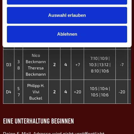
1
Hasler
10:8 | 13:11 |
D1
2
4
+8
-8
4
Basti
10:7 | 10:7
Fitzke
Auswahl erlauben
10:5 | 10:4 |
2
Michael S.
Ablehnen
D2
2
4
+16
10:9 | 14:16 |
-16
6
Niklas T.
10:6
Nico
7:10 | 10:9 |
3
Beckmann
D3
2
4
+7
10:3 | 13:12 |
-7
8
Theresa
8:10 | 10:6
Beckmann
Philipp H.
5
10:5 | 10:4 |
D4
Vivi
2
4
+20
-20
7
10:5 | 10:6
Buckel
EINE UNTERHALTUNG BEGINNEN
Deine E-Mail-Adresse wird nicht veröffentlicht.