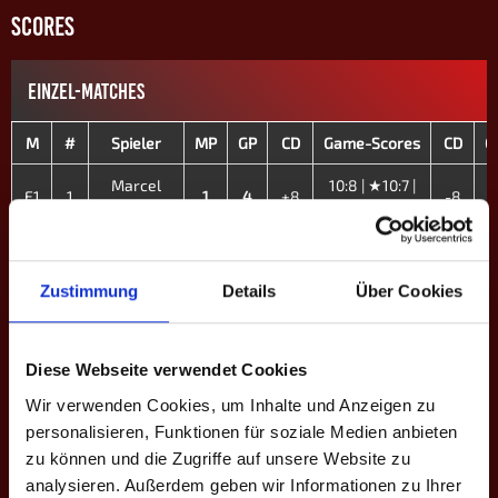
SCORES
EINZEL-MATCHES
M
#
Spieler
MP
GP
CD
Game-Scores
CD
G
Marcel
10:8 | ★10:7 |
E1
1
1
4
+8
-8
Hasler
★10:7 | 13:12
10:7 | 10:7 |
E2
2
Michael S.
1
4
+12
-12
19:16 | ★10:4
Zustimmung
Details
Über Cookies
7:10 | 10:7 |
Nico
E3
3
1
4
+7
10:6 | 9:10 |
-7
Beckmann
16:15 | 10:6
Diese Webseite verwendet Cookies
Wir verwenden Cookies, um Inhalte und Anzeigen zu
13:10 | 10:9 |
Basti
E4
5
1
4
+6
10:9 | 11:13 |
-6
1
personalisieren, Funktionen für soziale Medien anbieten
Fitzke
10:6
zu können und die Zugriffe auf unsere Website zu
analysieren. Außerdem geben wir Informationen zu Ihrer
8:10 | 10:8 |