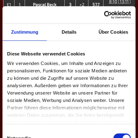
8:10 | 13:11 |
E1
1
Pascal Beck
3
+2
57.7
10:7 | 10:9
10:7 | 13:12 |
E2
5
Cedrik Schuy
3
+4
51.2
9:10 | 10:8
Zustimmung
Details
Über Cookies
10:7 | 10:7 |
E3
6
Yannick Gläßer
3
+7
55.3
12:13 | 10:9
Diese Webseite verwendet Cookies
7:10 | 7:10 |
E4
9
Jonathan Blanke
0
-9
-
7:10
Wir verwenden Cookies, um Inhalte und Anzeigen zu
personalisieren, Funktionen für soziale Medien anbieten
7:10 | 7:10 |
E5
11
Ole Rückriegel
0
-9
-
zu können und die Zugriffe auf unsere Website zu
7:10
analysieren. Außerdem geben wir Informationen zu Ihrer
10:6 | 10:6 |
Verwendung unserer Website an unsere Partner für
E6
12
Flo Falcke
3
+10
44.8
10:8
soziale Medien, Werbung und Analysen weiter. Unsere
Partner führen diese Informationen möglicherweise mit
9:10 | 10:6 |
weiteren Daten zusammen, die Sie ihnen bereitgestellt
E7
16
Sophie Högl ♀
3
+7
40.3
10:7 | 9:10 |
haben oder die sie im Rahmen Ihrer Nutzung der Dienste
10:8
gesammelt haben.
Einwilligungsauswahl
7:10 | 7:10 |