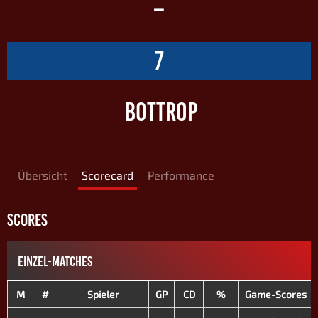
–
7
BOTTROP
Übersicht
Scorecard
Performance
SCORES
EINZEL-MATCHES
M
#
Spieler
GP
CD
%
Game-Scores