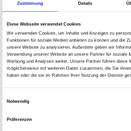
Zustimmung
Details
Üb
Ahlen
Übersicht
Scorecard
Performance
Diese Webseite verwendet Cookies
Scores
Wir verwenden Cookies, um Inhalte und Anzeigen zu persona
Funktionen für soziale Medien anbieten zu können und die Zug
Einzel-Matches
unsere Website zu analysieren. Außerdem geben wir Informat
M
#
Spieler
GP
CD
%
Game-Scores
%
CD
GP
Verwendung unserer Website an unsere Partner für soziale 
7:10 | 8:10 |
Werbung und Analysen weiter. Unsere Partner führen diese 
E1
1
Luca Große-Beck
2
-1
42.6
10:7 | 10:7 |
43.1
+1
3
Nic
möglicherweise mit weiteren Daten zusammen, die Sie ihnen 
8:10
haben oder die sie im Rahmen Ihrer Nutzung der Dienste g
28:25 | 10:7 |
E2
2
Max Weber
3
+3
46.7
39.1
-3
0
Rob
19:18
10:13 | 10:8 |
E3
3
Florian Kellermann
3
+5
44.9
10:7 | 8:10 |
41.4
-5
2
Jan
Einwilligungsauswahl
10:8
Notwendig
8:10 | 9:10 |
E4
4
Daniela Schnitter ♀
1
-3
31.8
34.9
+3
3
Lu
10:8 | 8:10
9:10 | 10:7 |
E5
5
Kevin Lisztner
3
+8
37.9
30.7
-8
1
Ali
Präferenzen
10:6 | 10:8
8:10 | 10:8 |
E6
8
Alexander Luft
1
-6
34.8
40.9
+6
3
Ma
5:10 | 9:10