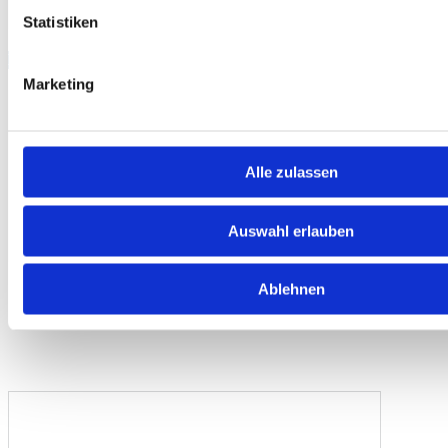
3
MP
13
+6
40.0
38.4
-6
12
3
M
Statistiken
Doppel-Matches
Marketing
M
#
Spieler
GP
CD
%
Game-Scores
%
CD
GP
1
Luca Große-Beck
76.9
10:8 | 10:5 |
43.5
Nico
D1
3
+12
-12
0
2
Max Weber
50.0
10:5
38.1
Rob
3
Florian Kellermann
37.3
13:12 | 5:10 |
48.0
Jan
D2
1
-11
+11
3
Alle zulassen
6
Frederik Sandner
29.5
5:10 | 9:10
37.5
Ali
10:5 | 9:10 |
4
Daniela Schnitter ♀
49.2
35.1
Luk
D3
2
-1
8:10 | 13:12 |
+1
3
5
Alexander Luft
30.5
42.2
Man
Auswahl erlauben
7:10
2
MP
6
±0
42.1
40.7
±0
6
4
M
Ablehnen
Eine Unterhaltung beginnen
Deine E-Mail-Adresse wird nicht veröffentlicht.
Erforderliche
Felder sind mit
*
markiert
Kommentar
*