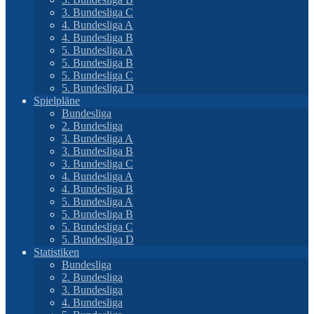
3. Bundesliga C
4. Bundesliga A
4. Bundesliga B
5. Bundesliga A
5. Bundesliga B
5. Bundesliga C
5. Bundesliga D
Spielpläne
Bundesliga
2. Bundesliga
3. Bundesliga A
3. Bundesliga B
3. Bundesliga C
4. Bundesliga A
4. Bundesliga B
5. Bundesliga A
5. Bundesliga B
5. Bundesliga C
5. Bundesliga D
Statistiken
Bundesliga
2. Bundesliga
3. Bundesliga
4. Bundesliga