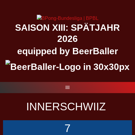
Springe
zum
Inhalt
SAISON XIII: SPÄTJAHR
2026
equipped by BeerBaller
INNERSCHWIIZ
7