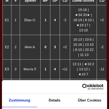
M
#
Spieler
MP
GP
CD
Game-Scores
CD
19:16 |
★34:33★ |
E1
1
Elias U.
1
4
-2
18:19 | 8:10 |
+2
★19:17 |
13:10
16:13 | 10:6 |
15:16 | 13:10
E2
2
Alvin A.
0
3
+2
-2
| 8:10 | 20:22
| 11:13
13:11 | ★10:2
E3
3
Morris F.
1
4
+11
| 13:12 |
-11
★10:7
Sidney
10:9 | 10:6 |
E4
4
1
4
+5
-5
Wild
22:20 | 13:10
5:10 | 7:10 |
Zustimmung
Details
Über Cookies
Rene
E5
6
0
2
-12
10:9 | 7:10 |
+12
Barmettler
13:11 | 8:10