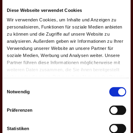
6:10 | 10:5 |
Diese Webseite verwendet Cookies
Robin
E6
7
0
2
±0
8:10 | 10:8 |
±0
Betschart
Wir verwenden Cookies, um Inhalte und Anzeigen zu
10:13 | 9:10
personalisieren, Funktionen für soziale Medien anbieten
zu können und die Zugriffe auf unsere Website zu
6:10 | 6:10 |
E7
11
Jessica S.
0
0
-20
+20
2:10 | 6:10
analysieren. Außerdem geben wir Informationen zu Ihrer
Verwendung unserer Website an unsere Partner für
10:4 | 11:13 |
Nadja
soziale Medien, Werbung und Analysen weiter. Unsere
E8
14
0
1
+2
9:10 | 8:10 |
-2
Räber
Partner führen diese Informationen möglicherweise mit
9:10
weiteren Daten zusammen, die Sie ihnen bereitgestellt
haben oder die sie im Rahmen Ihrer Nutzung der Dienste
DOPPEL-MATCHES
gesammelt haben.
Einwilligungsauswahl
Notwendig
M
#
Spieler
MP
GP
CD
Game-Scores
CD
Präferenzen
Morris F.
3
9:10 | 10:7 |
D1
Sidney
0
1
±0
±0
4
14:16 | 8:10★
Wild
Statistiken