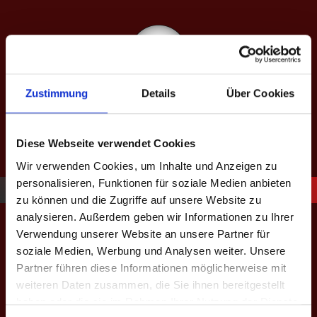
Springe
zum
Inhalt
Zustimmung
Details
Über Cookies
SAISON XIII: SPÄTJAHR 2026
equipped by BeerBaller
Diese Webseite verwendet Cookies
Wir verwenden Cookies, um Inhalte und Anzeigen zu
personalisieren, Funktionen für soziale Medien anbieten
zu können und die Zugriffe auf unsere Website zu
BSOBP Team-Event 2023
analysieren. Außerdem geben wir Informationen zu Ihrer
Verwendung unserer Website an unsere Partner für
soziale Medien, Werbung und Analysen weiter. Unsere
Partner führen diese Informationen möglicherweise mit
Teams
Vorrunde
Playoffs
Second Chance
weiteren Daten zusammen, die Sie ihnen bereitgestellt
haben oder die sie im Rahmen Ihrer Nutzung der Dienste