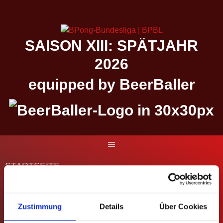
Springe
zum
Inhalt
SAISON XIII: SPÄTJAHR
2026
equipped by BeerBaller
STARTSEITE
MATCHES
Zustimmung
Details
Über Cookies
DIE BUNDESLIGA