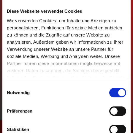
MANNSCHAFTEN
Diese Webseite verwendet Cookies
Wir verwenden Cookies, um Inhalte und Anzeigen zu
TABELLEN
personalisieren, Funktionen für soziale Medien anbieten
zu können und die Zugriffe auf unsere Website zu
SPIELPLÄNE
analysieren. Außerdem geben wir Informationen zu Ihrer
Verwendung unserer Website an unsere Partner für
STATISTIKEN
soziale Medien, Werbung und Analysen weiter. Unsere
Partner führen diese Informationen möglicherweise mit
REGELN
weiteren Daten zusammen, die Sie ihnen bereitgestellt
haben oder die sie im Rahmen Ihrer Nutzung der Dienste
POKAL
gesammelt haben.
Einwilligungsauswahl
Notwendig
EVENTS
Präferenzen
KONTAKT
Geschützt: BEERPONG
Statistiken