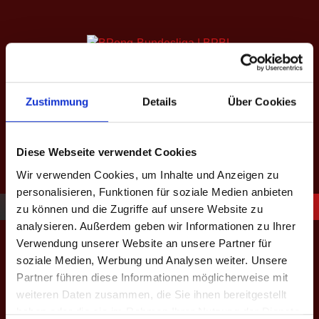
Springe
zum
Inhalt
SAISON XIII: SPÄTJAHR
2026
Zustimmung
Details
Über Cookies
equipped by BeerBaller
Diese Webseite verwendet Cookies
Wir verwenden Cookies, um Inhalte und Anzeigen zu
personalisieren, Funktionen für soziale Medien anbieten
zu können und die Zugriffe auf unsere Website zu
analysieren. Außerdem geben wir Informationen zu Ihrer
Geschützt: Baltic 2026 –
Verwendung unserer Website an unsere Partner für
soziale Medien, Werbung und Analysen weiter. Unsere
1vs1 – Admin
Partner führen diese Informationen möglicherweise mit
weiteren Daten zusammen, die Sie ihnen bereitgestellt
haben oder die sie im Rahmen Ihrer Nutzung der Dienste
Dieser Inhalt ist passwortgeschützt. Um ihn anschauen zu