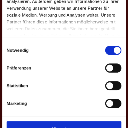
analysieren. Außerdem geben wir Informationen zu Ihrer
Name
Lena B. ♀
Verwendung unserer Website an unsere Partner für
Nationalität
Deutschland
soziale Medien, Werbung und Analysen weiter. Unsere
Partner führen diese Informationen möglicherweise mit
Aktuelle Mannschaft
1.KielerBeerpongClub
weiteren Daten zusammen, die Sie ihnen bereitgestellt
Ligen
Rookie-Liga
haben oder die sie im Rahmen Ihrer Nutzung der Dienste
gesammelt haben.
Einwilligungsauswahl
Saisons
VII. Herbst 2023
Notwendig
ROOKIE-LIGA
Präferenzen
Saison
Mannschaft
★
H
S
%
M
M+
M
Statistiken
VII. H. 2023
Kiel
0
55
205
26.8
2
2
0
Gesamt
-
0
55
205
26.8
2
2
0
Marketing
EINSÄTZE: 1