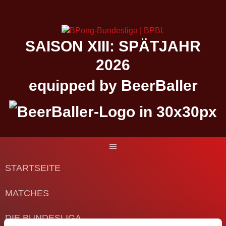
Springe
zum
Inhalt
SAISON XIII: SPÄTJAHR
2026
equipped by BeerBaller
STARTSEITE
MATCHES
DIE BUNDESLIGA