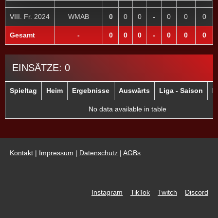
VIII. Fr. 2024
WMAB
0
0
0
-
0
0
0
Gesamt
-
0
0
0
-
0
0
0
EINSÄTZE: 0
Spieltag
Heim
Ergebnisse
Auswärts
Liga - Saison
E
No data available in table
Kontakt
|
Impressum
|
Datenschutz
|
AGBs
Instagram
TikTok
Twitch
Discord