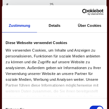
#
25
Name
Fabian D.
Nationalität
Deutschland
Zustimmung
Details
Über Cookies
Aktuelle Mannschaft
Wilga macht alle blau
Ligen
Bundesliga, 3. Bundesliga, 4.
Diese Webseite verwendet Cookies
Bundesliga
Wir verwenden Cookies, um Inhalte und Anzeigen zu
Saisons
III. Herbst 2021, IV. Frühjahr
personalisieren, Funktionen für soziale Medien anbieten
2022, V. Herbst 2022, VIII.
zu können und die Zugriffe auf unsere Website zu
Frühjahr 2024, IX. Herbst 2024,
X. Frühjahr 2025
analysieren. Außerdem geben wir Informationen zu Ihrer
Verwendung unserer Website an unsere Partner für
soziale Medien, Werbung und Analysen weiter. Unsere
BUNDESLIGA
Partner führen diese Informationen möglicherweise mit
weiteren Daten zusammen, die Sie ihnen bereitgestellt
Saison
Mannschaft
★
H
S
%
M
M+
M-
M
haben oder die sie im Rahmen Ihrer Nutzung der Dienste
gesammelt haben.
Einwilligungsauswahl
X. Fr. 2025
WMAB
0
0
0
-
0
0
0