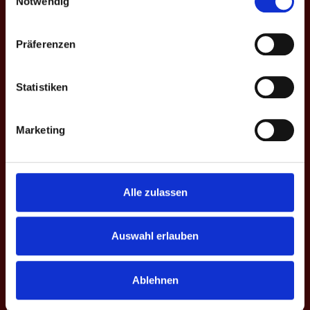
Notwendig
Gesamt
-
0
0
0
-
0
0
0
Präferenzen
3. BUNDESLIGA
Statistiken
Saison
Mannschaft
★
H
S
%
M
M+
M-
III. H. 2021
WMAB
0
0
0
-
0
0
0
Marketing
V. H. 2022
WMAB
0
0
0
-
0
0
0
IX. H. 2024
WMAB
0
0
0
-
0
0
0
Alle zulassen
Gesamt
-
0
0
0
-
0
0
0
Auswahl erlauben
4. BUNDESLIGA
Ablehnen
Saison
Mannschaft
★
H
S
%
M
M+
M-
IV. Fr. 2022
WMAB
0
0
0
-
0
0
0