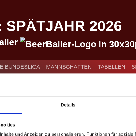
I: SPÄTJAHR 2026
aller
IE BUNDESLIGA
MANNSCHAFTEN
TABELLEN
S
KONTAKT
ison III: Herbst 2021
Details
I: HERBST 2021
Cookies
nhalte und Anzeigen zu personalisieren, Funktionen für soziale