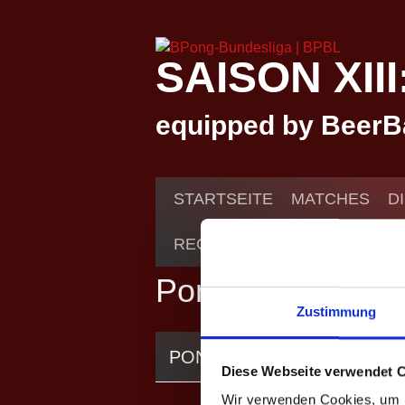
Springe
zum
Inhalt
SAISON XII
equipped by BeerB
STARTSEITE
MATCHES
D
REGELN
POKAL
EVENTS
Pong Voyage – Sa
Zustimmung
PONG VOYAGE – SAISON II
Diese Webseite verwendet 
Wir verwenden Cookies, um I