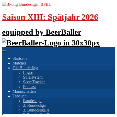
Springe
zum
Inhalt
Saison XIII: Spätjahr 2026
equipped by BeerBaller
Startseite
Matches
Die Bundesliga
Logos
Spielsystem
ScoreTracker
Podcast
Mannschaften
Tabellen
Bundesliga
2. Bundesliga
3. Bundesliga A
3. Bundesliga B