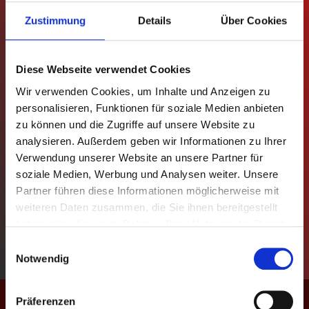
Zustimmung
Details
Über Cookies
MANNSCHAFTEN
TABELLEN
Diese Webseite verwendet Cookies
SPIELPLÄNE
Wir verwenden Cookies, um Inhalte und Anzeigen zu
personalisieren, Funktionen für soziale Medien anbieten
zu können und die Zugriffe auf unsere Website zu
STATISTIKEN
analysieren. Außerdem geben wir Informationen zu Ihrer
Verwendung unserer Website an unsere Partner für
REGELN
soziale Medien, Werbung und Analysen weiter. Unsere
Partner führen diese Informationen möglicherweise mit
POKAL
weiteren Daten zusammen, die Sie ihnen bereitgestellt
haben oder die sie im Rahmen Ihrer Nutzung der Dienste
EVENTS
gesammelt haben.
Einwilligungsauswahl
Notwendig
KONTAKT
Match-Termin
Präferenzen