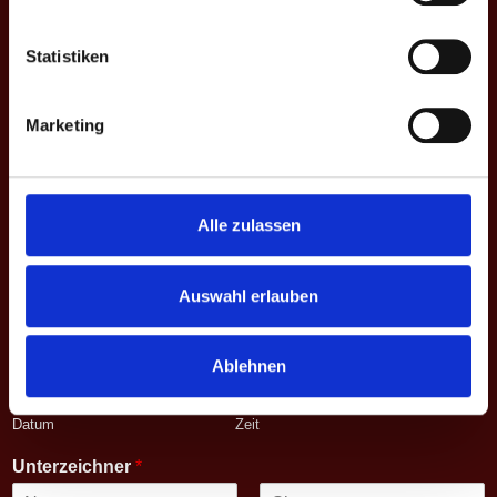
Statistiken
Saison - Liga - Spieltag
*
Marketing
Vorname
zweiter
Nachname
Vorname
Begegnung
*
Alle zulassen
Match
*
Auswahl erlauben
Datum - Uhrzeit
*
Ablehnen
Datum
Zeit
Unterzeichner
*