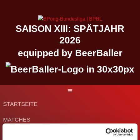
Springe
zum
Inhalt
SAISON XIII: SPÄTJAHR
2026
equipped by BeerBaller
STARTSEITE
MATCHES
DIE BUNDESLIGA