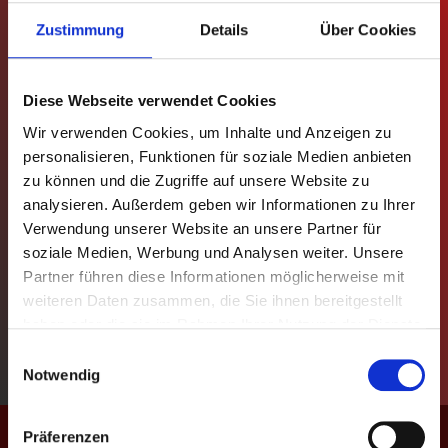
Zustimmung
Details
Über Cookies
MANNSCHAFTEN
TABELLEN
Diese Webseite verwendet Cookies
SPIELPLÄNE
Wir verwenden Cookies, um Inhalte und Anzeigen zu
personalisieren, Funktionen für soziale Medien anbieten
zu können und die Zugriffe auf unsere Website zu
STATISTIKEN
analysieren. Außerdem geben wir Informationen zu Ihrer
Verwendung unserer Website an unsere Partner für
REGELN
soziale Medien, Werbung und Analysen weiter. Unsere
Partner führen diese Informationen möglicherweise mit
POKAL
weiteren Daten zusammen, die Sie ihnen bereitgestellt
haben oder die sie im Rahmen Ihrer Nutzung der Dienste
EVENTS
gesammelt haben.
Einwilligungsauswahl
Notwendig
KONTAKT
Match-Termin
Präferenzen