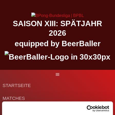
Springe
zum
Inhalt
SAISON XIII: SPÄTJAHR
2026
equipped by BeerBaller
STARTSEITE
MATCHES
DIE BUNDESLIGA