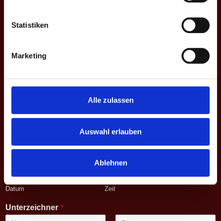
Statistiken
Saison - Liga - Spieltag
*
Marketing
Vorname
zweiter
Nachname
Vorname
Begegnung
*
Alle zulassen
Match
*
Auswahl erlauben
Datum - Uhrzeit
*
Ablehnen
Datum
Zeit
Unterzeichner
*