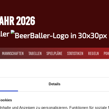
JAHR 2026
ller
MANNSCHAFTEN
TABELLEN
SPIELPLÄNE
STATISTIKEN
REGELN
POK
Details
Cookies
eiter
Nachname
rname
nhalte und Anzeigen zu personalisieren, Funktionen für soziale