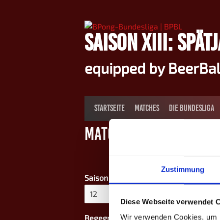
Springe
zum
Inhalt
SAISON XIII: SPÄT
equipped by BeerBa
STARTSEITE
MATCHES
DIE BUNDESLIGA
Match-Termin
Zustimmung
Saison - Liga - Spieltag
*
Diese Webseite verwendet 
Vorname
zw
Vo
Wir verwenden Cookies, um I
Begegnung
*