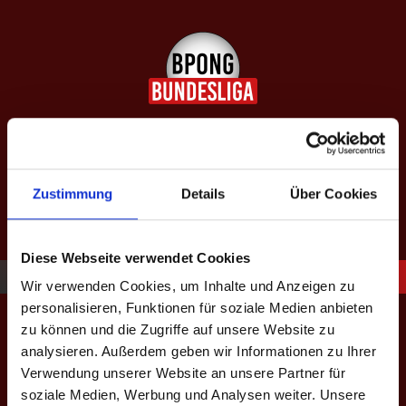
Springe
zum
Inhalt
SAISON XIII: SPÄTJAHR
2026
Zustimmung
Details
Über Cookies
equipped by BeerBaller
Diese Webseite verwendet Cookies
Wir verwenden Cookies, um Inhalte und Anzeigen zu
Match-Termin
personalisieren, Funktionen für soziale Medien anbieten
zu können und die Zugriffe auf unsere Website zu
analysieren. Außerdem geben wir Informationen zu Ihrer
Verwendung unserer Website an unsere Partner für
soziale Medien, Werbung und Analysen weiter. Unsere
Saison - Liga - Spieltag
*