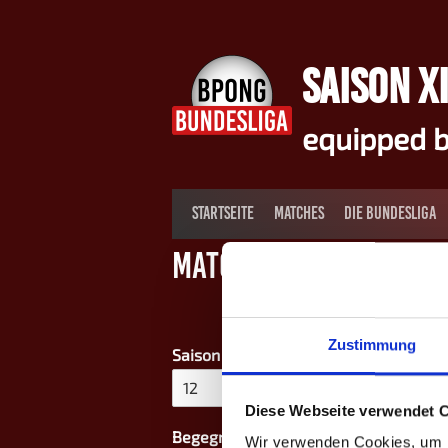
Springe
zum
Inhalt
SAISON XI
equipped b
STARTSEITE
MATCHES
DIE BUNDESLIGA
Match-Termin
Zustimmung
Saison - Liga - Spieltag
*
Diese Webseite verwendet 
Vorname
zw
Vo
Begegnung
*
Wir verwenden Cookies, um I