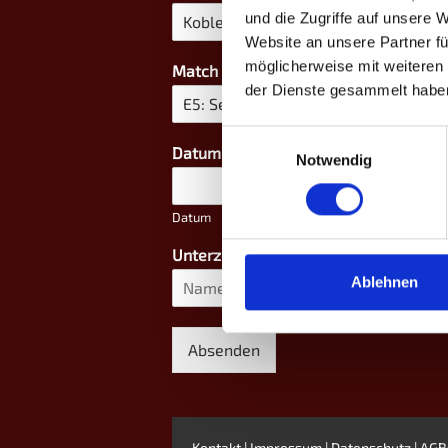
und die Zugriffe auf unsere 
Website an unsere Partner fü
möglicherweise mit weiteren
Match
*
der Dienste gesammelt habe
Einwilligungsauswahl
Datum - Uhrzeit
*
Notwendig
Datum
Unterzeichner
*
Ablehnen
Vorname
Absenden
Kontakt
|
Impressum
|
Datenschutz
|
AGB