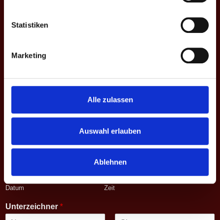
Statistiken
Saison - Liga - Spieltag
*
Marketing
Vorname
zweiter
Nachname
Vorname
Begegnung
*
Alle zulassen
Match
*
Auswahl erlauben
Datum - Uhrzeit
*
Ablehnen
Datum
Zeit
Unterzeichner
*