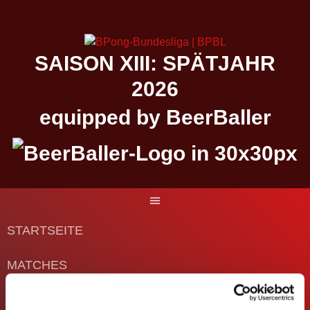
Springe
zum
Inhalt
SAISON XIII: SPÄTJAHR
2026
equipped by BeerBaller
STARTSEITE
MATCHES
DIE BUNDESLIGA