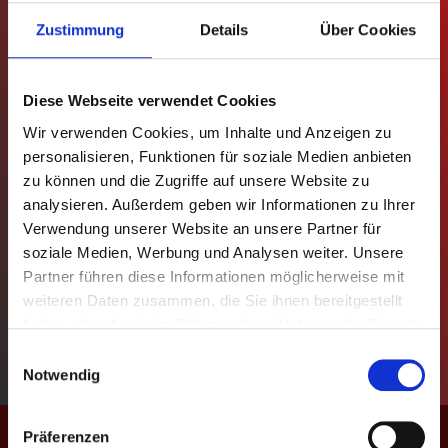
Zustimmung
Details
Über Cookies
MANNSCHAFTEN
TABELLEN
Diese Webseite verwendet Cookies
SPIELPLÄNE
Wir verwenden Cookies, um Inhalte und Anzeigen zu
personalisieren, Funktionen für soziale Medien anbieten
zu können und die Zugriffe auf unsere Website zu
STATISTIKEN
analysieren. Außerdem geben wir Informationen zu Ihrer
Verwendung unserer Website an unsere Partner für
REGELN
soziale Medien, Werbung und Analysen weiter. Unsere
Partner führen diese Informationen möglicherweise mit
POKAL
weiteren Daten zusammen, die Sie ihnen bereitgestellt
haben oder die sie im Rahmen Ihrer Nutzung der Dienste
EVENTS
gesammelt haben.
Einwilligungsauswahl
Notwendig
KONTAKT
Match-Termin
Präferenzen