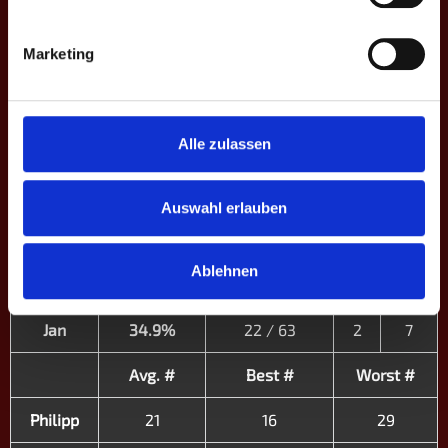
G3
Jan
33%
6/18
Marketing
Philipp
●
⎮
●
⎮
●
⎮
⎮
●
●
⎮
⎮
●
⎮
●
⎮
●
⎮
⎮
Jan
⎮
●
⎮
●
●
●
⎮
●
●
●
⎮
●
●
●
⎮
⎮
●
●
Alle zulassen
STATISTIKEN
Auswahl erlauben
%
H / S
Streaks
Ablehnen
Philipp
47.6%
30 / 63
7
7
Jan
34.9%
22 / 63
2
7
Avg. #
Best #
Worst #
Philipp
21
16
29