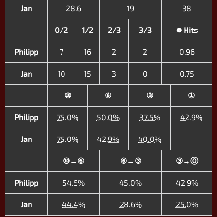
Jan
28.6
19
38
0/2
1/2
2/3
3/3
∅ Hits
Philipp
7
16
2
2
0.96
Jan
10
15
3
0
0.75
⑩
⑥
③
①
Philipp
75.0%
50.0%
37.5%
42.9%
Jan
75.0%
42.9%
40.0%
-
⑩→⑥
⑥→③
③→Ⓞ
Philipp
54.5%
45.0%
42.9%
Jan
44.4%
28.6%
25.0%