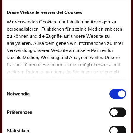
GAMES
Diese Webseite verwendet Cookies
Philipp
34%
10/29
Wir verwenden Cookies, um Inhalte und Anzeigen zu
G1
personalisieren, Funktionen für soziale Medien anbieten
Jan
27%
8/30
zu können und die Zugriffe auf unsere Website zu
analysieren. Außerdem geben wir Informationen zu Ihrer
Philipp
⎮
⎮
●
●
●
●
●
●
●
⎮
⎮
●
⎮
●
●
●
●
⎮
●
●
⎮
●
●
⎮
⎮
Verwendung unserer Website an unsere Partner für
soziale Medien, Werbung und Analysen weiter. Unsere
Jan
●
⎮
●
●
⎮
●
⎮
●
⎮
⎮
●
●
●
●
●
●
⎮
●
●
●
●
●
●
●
Partner führen diese Informationen möglicherweise mit
weiteren Daten zusammen, die Sie ihnen bereitgestellt
Philipp
63%
10/16
haben oder die sie im Rahmen Ihrer Nutzung der Dienste
G2
Jan
53%
8/15
gesammelt haben.
Einwilligungsauswahl
Notwendig
Philipp
⎮
⎮
⎮
⎮
⎮
⎮
●
⎮
●
●
⎮
●
●
⎮
●
⎮
Präferenzen
Jan
⎮
⎮
●
⎮
●
●
⎮
●
⎮
⎮
●
⎮
⎮
●
●
Philipp
56%
10/18
Statistiken