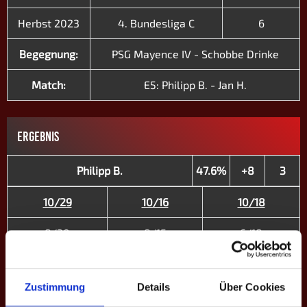
Herbst 2023
4. Bundesliga C
6
Begegnung:
PSG Mayence IV - Schobbe Drinke
Match:
E5: Philipp B. - Jan H.
ERGEBNIS
Philipp B.
47.6%
+8
3
10/29
10/16
10/18
8/30
8/15
6/18
Jan H.
34.9%
-8
0
Zustimmung
Details
Über Cookies