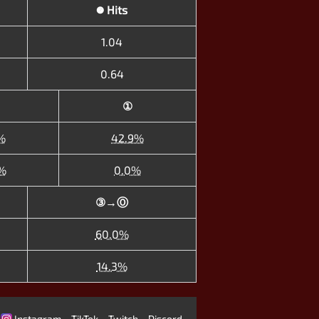
∅ Hits
1.04
0.64
①
%
42.9%
%
0.0%
③→Ⓞ
60.0%
14.3%
Instagram
TikTok
Twitch
Discord