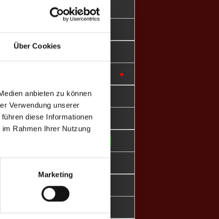
10/28
9/28
Über Cookies
⎮
⎮
●
⎮
●
●
●
⎮
●
●
●
●
●
●
●
●
●
 Medien anbieten zu können
10/14
hrer Verwendung unserer
 führen diese Informationen
5/14
ie im Rahmen Ihrer Nutzung
⎮
⎮
⎮
⎮
⎮
⎮
⎮
⎮
●
⎮
●
Marketing
10/19
5/20