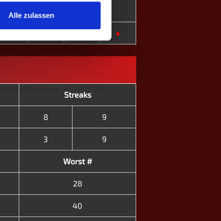
⎮
●
⎮
⎮
●
⎮
Alle zulassen
⎮
●
●
⎮
●
●
●
Streaks
8
9
3
9
Worst #
28
40