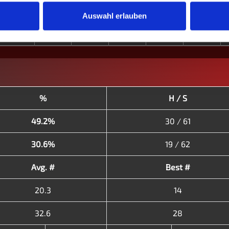
●
⎮
●
●
⎮
●
⎮
●
⎮
●
●
⎮
Auswahl erlauben
●
●
●
●
⎮
●
●
●
●
●
⎮
⎮
●
%
H / S
49.2%
30 / 61
30.6%
19 / 62
Avg. #
Best #
20.3
14
32.6
28