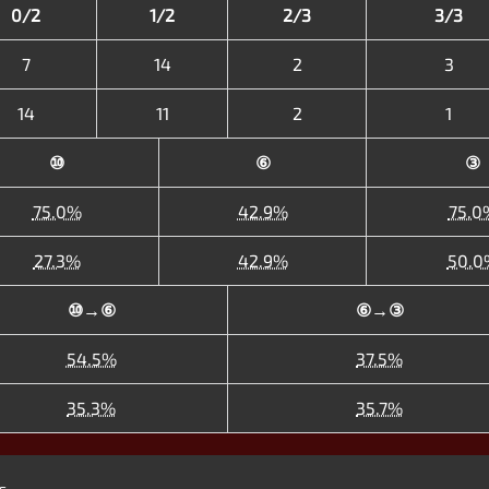
0/2
1/2
2/3
3/3
7
14
2
3
14
11
2
1
⑩
⑥
③
75.0%
42.9%
75.0
27.3%
42.9%
50.0
⑩→⑥
⑥→③
54.5%
37.5%
35.3%
35.7%
s