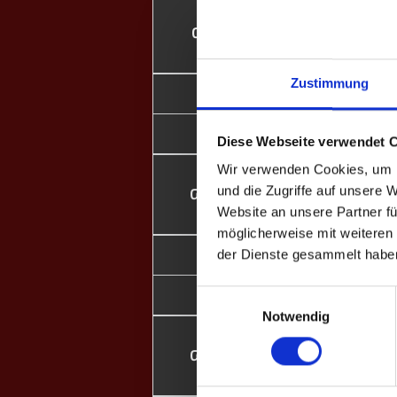
G1
Zustimmung
Leon
●
Dominik
Diese Webseite verwendet 
Wir verwenden Cookies, um I
und die Zugriffe auf unsere 
G2
Website an unsere Partner fü
möglicherweise mit weiteren
Leon
der Dienste gesammelt habe
Dominik
⎮
Einwilligungsauswahl
Notwendig
G3