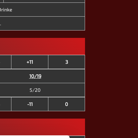
Drinke
.
+11
3
10/19
5/20
-11
0