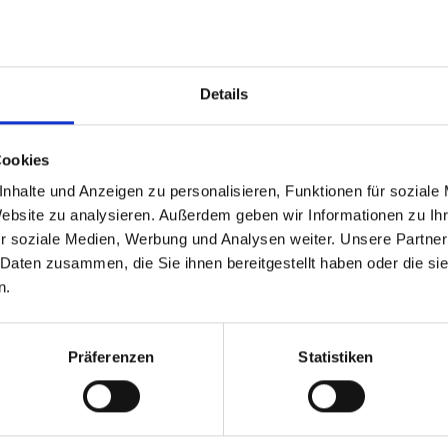
Leon
36%
Dominik
32%
Details
⎮
●
⎮
⎮
⎮
●
●
●
⎮
●
●
●
●
●
●
●
●
●
⎮
●
●
●
●
⎮
●
⎮
⎮
⎮
●
⎮
⎮
●
⎮
●
⎮
●
●
⎮
Cookies
nhalte und Anzeigen zu personalisieren, Funktionen für soziale
Leon
71%
Website zu analysieren. Außerdem geben wir Informationen zu I
r soziale Medien, Werbung und Analysen weiter. Unsere Partner
Dominik
36%
 Daten zusammen, die Sie ihnen bereitgestellt haben oder die s
⎮
●
⎮
●
⎮
●
●
⎮
n.
●
●
●
●
●
●
●
⎮
Präferenzen
Statistiken
Leon
53%
Dominik
25%